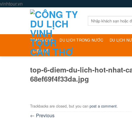
Skip
vinhtour.vn
to
content
Tìm
kiếm:
TRANG CHỦ
DU LỊCH TRONG NƯỚC
DU LỊCH N
LIÊN HỆ
top-6-diem-du-lich-hot-nhat-
68ef69f4f33da.jpg
Trackbacks are closed, but you can
post a comment
.
←
Previous