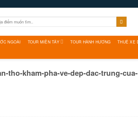
ƯỚC NGOÀI
TOUR MIỀN TÂY
TOUR HÀNH HƯƠNG
THUÊ XE 
can-tho-kham-pha-ve-dep-dac-trung-cua