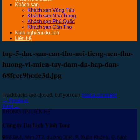
Khách sạn
Khách sạn Vũng Tàu
Khách sạn Nha Trang
Khách sạn Phú Quốc
Khách sạn Cần Thơ
Kinh nghiệm du lịch
Liên hệ
top-5-dac-san-can-tho-noi-tieng-nen-thu-
huong-vi-mien-tay-dam-da-hap-dan-
68fcce9bcde3d.jpg
Trackbacks are closed, but you can
post a comment
.
←
Previous
Next
→
THÔNG TIN LIÊN HỆ
Công ty Du Lịch Vinh Tour
Số 9A4, hẻm 2T2, đường 30/4, P. Xuân Khánh, Q. Ninh