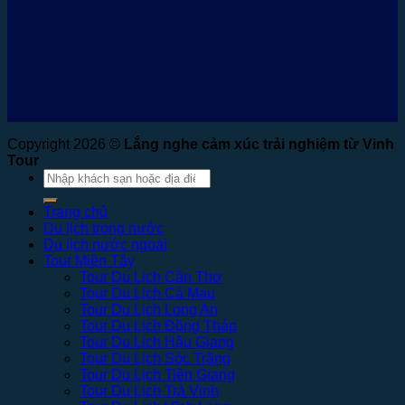
Copyright 2026 ©
Lắng nghe cảm xúc trải nghiệm từ Vinh
Tour
Tìm
kiếm:
Trang chủ
Du lịch trong nước
Du lịch nước ngoài
Tour Miền Tây
Tour Du Lịch Cần Thơ
Tour Du Lịch Cà Mau
Tour Du Lịch Long An
Tour Du Lịch Đồng Tháp
Tour Du Lịch Hậu Giang
Tour Du Lịch Sóc Trăng
Tour Du Lịch Tiền Giang
Tour Du Lịch Trà Vinh