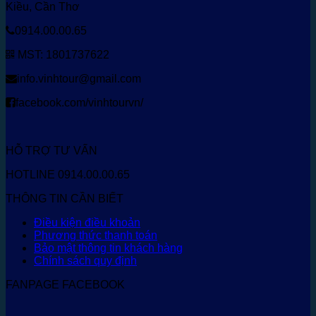
Kiều, Cần Thơ
0914.00.00.65
MST: 1801737622
info.vinhtour@gmail.com
facebook.com/vinhtourvn/
HỖ TRỢ TƯ VẤN
HOTLINE 0914.00.00.65
THÔNG TIN CẦN BIẾT
Điều kiện điều khoản
Phương thức thanh toán
Bảo mật thông tin khách hàng
Chính sách quy định
FANPAGE FACEBOOK