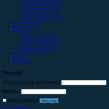
Tour Du Lịch Vĩnh Long
Tour Du Lịch An Giang
Tour Du Lịch Bạc Liêu
Tour Du Lịch Bến Tre
Tour Du Lịch Kiên Giang
Tour Hành Hương
Thuê Xe Du Lịch
Khách sạn
Khách sạn Vũng Tàu
Khách sạn Nha Trang
Khách sạn Phú Quốc
Khách sạn Cần Thơ
Kinh nghiệm du lịch
Liên hệ
Đăng nhập
Đăng nhập
Tên tài khoản hoặc địa chỉ email
*
Mật khẩu
*
Ghi nhớ mật khẩu
Đăng nhập