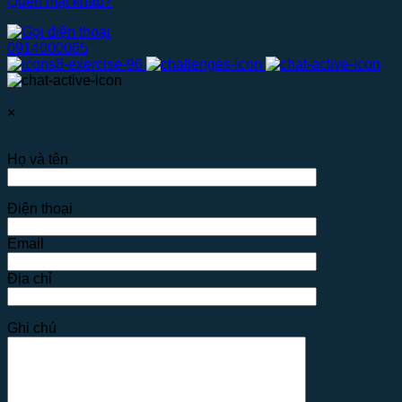
Quên mật khẩu?
0914000065
×
Họ và tên
Điện thoại
Email
Địa chỉ
Ghi chú