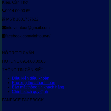
Kiều, Cần Thơ
0914.00.00.65
MST: 1801737622
info.vinhtour@gmail.com
facebook.com/vinhtourvn/
HỖ TRỢ TƯ VẤN
HOTLINE 0914.00.00.65
THÔNG TIN CẦN BIẾT
Điều kiện điều khoản
Phương thức thanh toán
Bảo mật thông tin khách hàng
Chính sách quy định
FANPAGE FACEBOOK