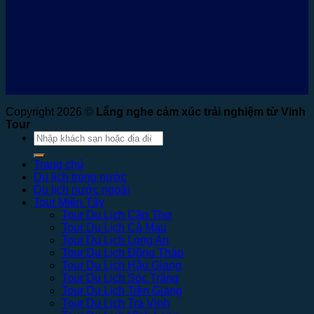
Copyright 2026 ©
Lắng nghe cảm xúc trải nghiệm từ Vinh
Tour
Tìm
kiếm:
Trang chủ
Du lịch trong nước
Du lịch nước ngoài
Tour Miền Tây
Tour Du Lịch Cần Thơ
Tour Du Lịch Cà Mau
Tour Du Lịch Long An
Tour Du Lịch Đồng Tháp
Tour Du Lịch Hậu Giang
Tour Du Lịch Sóc Trăng
Tour Du Lịch Tiền Giang
Tour Du Lịch Trà Vinh