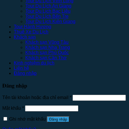
Tour Du Lịch Vĩnh Long
Tour Du Lịch An Giang
Tour Du Lịch Bạc Liêu
Tour Du Lịch Bến Tre
Tour Du Lịch Kiên Giang
Tour Hành Hương
Thuê Xe Du Lịch
Khách sạn
Khách sạn Vũng Tàu
Khách sạn Nha Trang
Khách sạn Phú Quốc
Khách sạn Cần Thơ
Kinh nghiệm du lịch
Liên hệ
Đăng nhập
Đăng nhập
Tên tài khoản hoặc địa chỉ email
*
Mật khẩu
*
Ghi nhớ mật khẩu
Đăng nhập