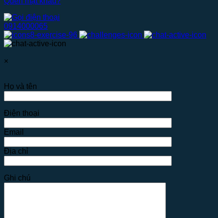
Quên mật khẩu?
0914000065
×
Họ và tên
Điện thoại
Email
Địa chỉ
Ghi chú