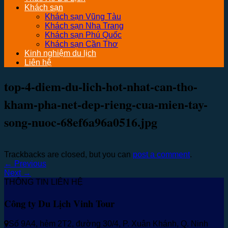
Khách sạn
Khách sạn Vũng Tàu
Khách sạn Nha Trang
Khách sạn Phú Quốc
Khách sạn Cần Thơ
Kinh nghiệm du lịch
Liên hệ
top-4-diem-du-lich-hot-nhat-can-tho-
kham-pha-net-dep-rieng-cua-mien-tay-
song-nuoc-68ef6a96a0516.jpg
Trackbacks are closed, but you can
post a comment
.
←
Previous
Next
→
THÔNG TIN LIÊN HỆ
Công ty Du Lịch Vinh Tour
Số 9A4, hẻm 2T2, đường 30/4, P. Xuân Khánh, Q. Ninh