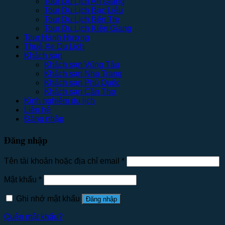
Tour Du Lịch An Giang
Tour Du Lịch Bạc Liêu
Tour Du Lịch Bến Tre
Tour Du Lịch Kiên Giang
Tour Hành Hương
Thuê Xe Du Lịch
Khách sạn
Khách sạn Vũng Tàu
Khách sạn Nha Trang
Khách sạn Phú Quốc
Khách sạn Cần Thơ
Kinh nghiệm du lịch
Liên hệ
Đăng nhập
Đăng nhập
Tên tài khoản hoặc địa chỉ email
*
Mật khẩu
*
Ghi nhớ mật khẩu
Đăng nhập
Quên mật khẩu?