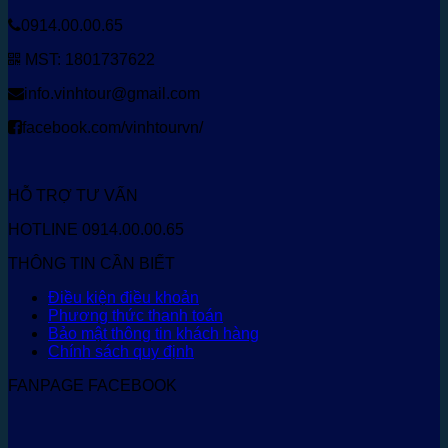
0914.00.00.65
MST: 1801737622
info.vinhtour@gmail.com
facebook.com/vinhtourvn/
HỖ TRỢ TƯ VẤN
HOTLINE 0914.00.00.65
THÔNG TIN CẦN BIẾT
Điều kiện điều khoản
Phương thức thanh toán
Bảo mật thông tin khách hàng
Chính sách quy định
FANPAGE FACEBOOK