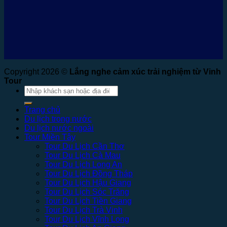
Copyright 2026 ©
Lắng nghe cảm xúc trải nghiệm từ Vinh
Tour
Tìm
kiếm:
Trang chủ
Du lịch trong nước
Du lịch nước ngoài
Tour Miền Tây
Tour Du Lịch Cần Thơ
Tour Du Lịch Cà Mau
Tour Du Lịch Long An
Tour Du Lịch Đồng Tháp
Tour Du Lịch Hậu Giang
Tour Du Lịch Sóc Trăng
Tour Du Lịch Tiền Giang
Tour Du Lịch Trà Vinh
Tour Du Lịch Vĩnh Long