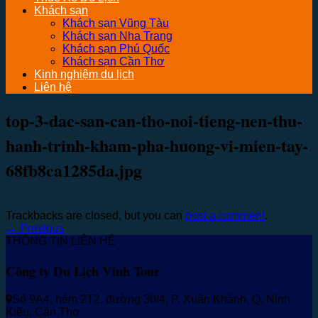
Khách sạn
Khách sạn Vũng Tàu
Khách sạn Nha Trang
Khách sạn Phú Quốc
Khách sạn Cần Thơ
Kinh nghiệm du lịch
Liên hệ
top-3-dac-san-can-tho-noi-tieng-nen-thu-
hanh-trinh-kham-pha-huong-vi-mien-tay-
68fb8ca1285da.jpg
Trackbacks are closed, but you can
post a comment
.
←
Previous
THÔNG TIN LIÊN HỆ
Công ty Du Lịch Vinh Tour
Số 9A4, hẻm 2T2, đường 30/4, P. Xuân Khánh, Q. Ninh
Kiều, Cần Thơ