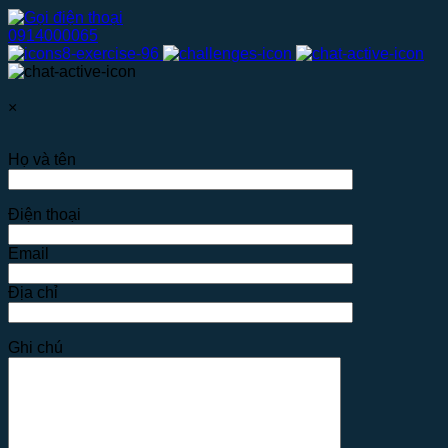
0914000065
×
Họ và tên
Điện thoại
Email
Địa chỉ
Ghi chú