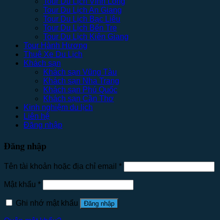
Tour Du Lịch Vĩnh Long
Tour Du Lịch An Giang
Tour Du Lịch Bạc Liêu
Tour Du Lịch Bến Tre
Tour Du Lịch Kiên Giang
Tour Hành Hương
Thuê Xe Du Lịch
Khách sạn
Khách sạn Vũng Tàu
Khách sạn Nha Trang
Khách sạn Phú Quốc
Khách sạn Cần Thơ
Kinh nghiệm du lịch
Liên hệ
Đăng nhập
Đăng nhập
Tên tài khoản hoặc địa chỉ email
*
Mật khẩu
*
Ghi nhớ mật khẩu
Đăng nhập