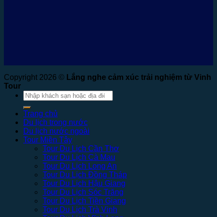
Copyright 2026 ©
Lắng nghe cảm xúc trải nghiệm từ Vinh
Tour
Tìm
kiếm:
Trang chủ
Du lịch trong nước
Du lịch nước ngoài
Tour Miền Tây
Tour Du Lịch Cần Thơ
Tour Du Lịch Cà Mau
Tour Du Lịch Long An
Tour Du Lịch Đồng Tháp
Tour Du Lịch Hậu Giang
Tour Du Lịch Sóc Trăng
Tour Du Lịch Tiền Giang
Tour Du Lịch Trà Vinh