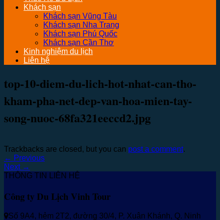
Khách sạn
Khách sạn Vũng Tàu
Khách sạn Nha Trang
Khách sạn Phú Quốc
Khách sạn Cần Thơ
Kinh nghiệm du lịch
Liên hệ
top-10-diem-du-lich-hot-nhat-can-tho-
kham-pha-net-dep-van-hoa-mien-tay-
song-nuoc-68fa321eeccd2.jpg
Trackbacks are closed, but you can
post a comment
.
←
Previous
Next
→
THÔNG TIN LIÊN HỆ
Công ty Du Lịch Vinh Tour
Số 9A4, hẻm 2T2, đường 30/4, P. Xuân Khánh, Q. Ninh