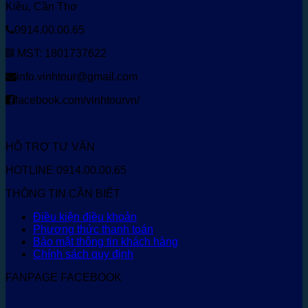
Kiều, Cần Thơ
0914.00.00.65
MST: 1801737622
info.vinhtour@gmail.com
facebook.com/vinhtourvn/
HỖ TRỢ TƯ VẤN
HOTLINE 0914.00.00.65
THÔNG TIN CẦN BIẾT
Điều kiện điều khoản
Phương thức thanh toán
Bảo mật thông tin khách hàng
Chính sách quy định
FANPAGE FACEBOOK