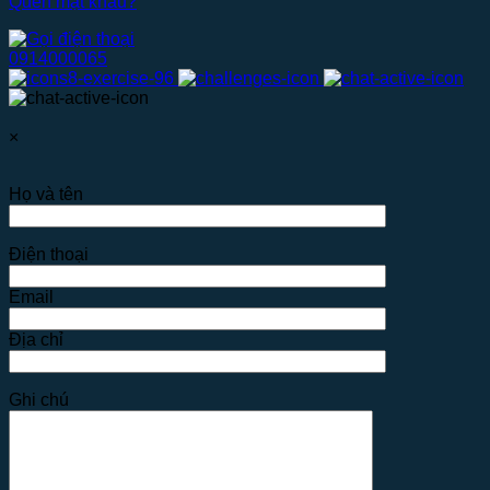
Quên mật khẩu?
0914000065
×
Họ và tên
Điện thoại
Email
Địa chỉ
Ghi chú