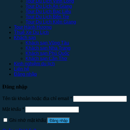
Tour Du Lịch Vĩnh Long
Tour Du Lịch An Giang
Tour Du Lịch Bạc Liêu
Tour Du Lịch Bến Tre
Tour Du Lịch Kiên Giang
Tour Hành Hương
Thuê Xe Du Lịch
Khách sạn
Khách sạn Vũng Tàu
Khách sạn Nha Trang
Khách sạn Phú Quốc
Khách sạn Cần Thơ
Kinh nghiệm du lịch
Liên hệ
Đăng nhập
Đăng nhập
Tên tài khoản hoặc địa chỉ email
*
Mật khẩu
*
Ghi nhớ mật khẩu
Đăng nhập