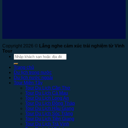
Copyright 2026 ©
Lắng nghe cảm xúc trải nghiệm từ Vinh
Tour
Tìm
kiếm:
Trang chủ
Du lịch trong nước
Du lịch nước ngoài
Tour Miền Tây
Tour Du Lịch Cần Thơ
Tour Du Lịch Cà Mau
Tour Du Lịch Long An
Tour Du Lịch Đồng Tháp
Tour Du Lịch Hậu Giang
Tour Du Lịch Sóc Trăng
Tour Du Lịch Tiền Giang
Tour Du Lịch Trà Vinh