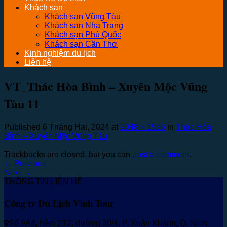
Khách sạn
Khách sạn Vũng Tàu
Khách sạn Nha Trang
Khách sạn Phú Quốc
Khách sạn Cần Thơ
Kinh nghiệm du lịch
Liên hệ
VT_Thác Hòa Bình – Xuyên Mộc Vũng
Tàu 11
Published
6 Tháng Hai, 2024
at
2048 × 1536
in
Thác Hòa
Bình – Xuyên Mộc Vũng Tàu
Trackbacks are closed, but you can
post a comment
.
←
Previous
Next
→
THÔNG TIN LIÊN HỆ
Công ty Du Lịch Vinh Tour
Số 9A4, hẻm 2T2, đường 30/4, P. Xuân Khánh, Q. Ninh