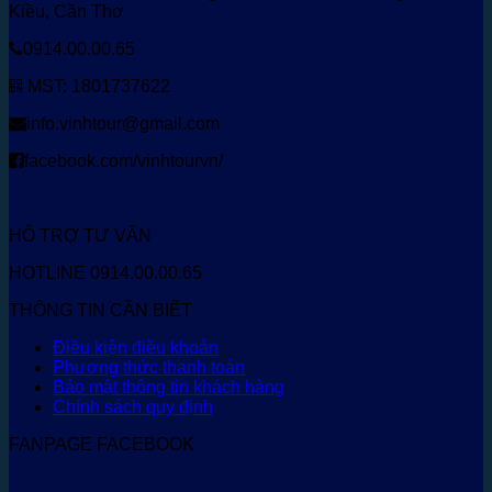
Kiều, Cần Thơ
0914.00.00.65
MST: 1801737622
info.vinhtour@gmail.com
facebook.com/vinhtourvn/
HỖ TRỢ TƯ VẤN
HOTLINE 0914.00.00.65
THÔNG TIN CẦN BIẾT
Điều kiện điều khoản
Phương thức thanh toán
Bảo mật thông tin khách hàng
Chính sách quy định
FANPAGE FACEBOOK