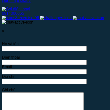
Quên mật khẩu?
0914000065
×
Họ và tên
Điện thoại
Email
Địa chỉ
Ghi chú