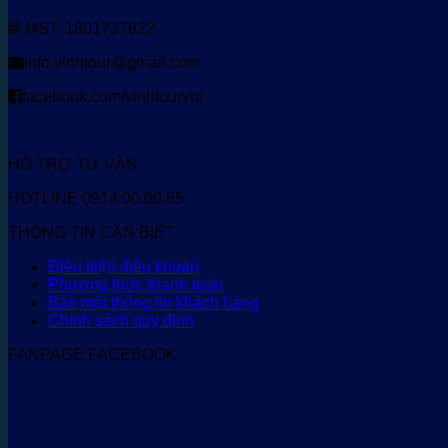
MST: 1801737622
info.vinhtour@gmail.com
facebook.com/vinhtourvn/
HỖ TRỢ TƯ VẤN
HOTLINE 0914.00.00.65
THÔNG TIN CẦN BIẾT
Điều kiện điều khoản
Phương thức thanh toán
Bảo mật thông tin khách hàng
Chính sách quy định
FANPAGE FACEBOOK