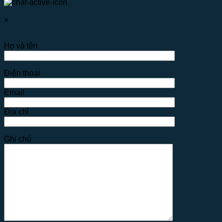
×
Họ và tên
Điện thoại
Email
Địa chỉ
Ghi chú