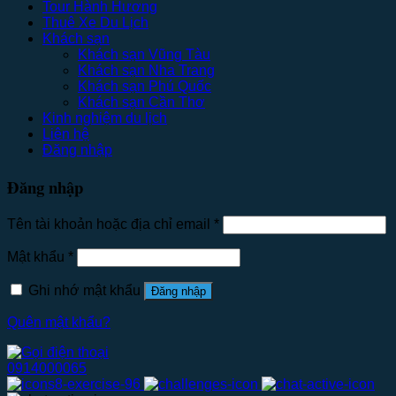
Tour Hành Hương
Thuê Xe Du Lịch
Khách sạn
Khách sạn Vũng Tàu
Khách sạn Nha Trang
Khách sạn Phú Quốc
Khách sạn Cần Thơ
Kinh nghiệm du lịch
Liên hệ
Đăng nhập
Đăng nhập
Tên tài khoản hoặc địa chỉ email
*
Mật khẩu
*
Ghi nhớ mật khẩu
Đăng nhập
Quên mật khẩu?
0914000065