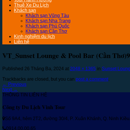
Thuê Xe Du Lịch
Khách sạn
Khách sạn Vũng Tàu
Khách sạn Nha Trang
Khách sạn Phú Quốc
Khách sạn Cần Thơ
Kinh nghiệm du lịch
Liên hệ
VT_Sunset Lounge & Pool Bar (Cần Thơ)9
Published
26 Tháng Ba, 2024
at
2048 × 1365
in
Sunset Loung
Trackbacks are closed, but you can
post a comment
.
←
Previous
Next
→
THÔNG TIN LIÊN HỆ
Công ty Du Lịch Vinh Tour
Số 9A4, hẻm 2T2, đường 30/4, P. Xuân Khánh, Q. Ninh Kiề
0914.00.00.65