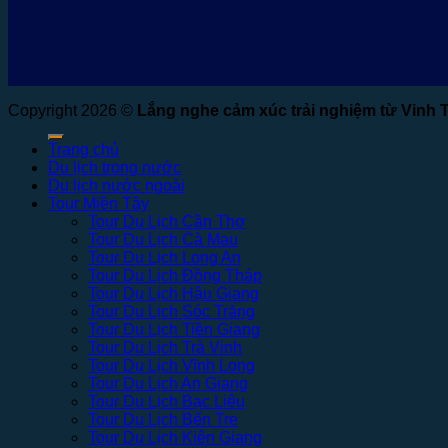
Copyright 2026 ©
Lắng nghe cảm xúc trải nghiệm từ Vinh 
Trang chủ
Du lịch trong nước
Du lịch nước ngoài
Tour Miền Tây
Tour Du Lịch Cần Thơ
Tour Du Lịch Cà Mau
Tour Du Lịch Long An
Tour Du Lịch Đồng Tháp
Tour Du Lịch Hậu Giang
Tour Du Lịch Sóc Trăng
Tour Du Lịch Tiền Giang
Tour Du Lịch Trà Vinh
Tour Du Lịch Vĩnh Long
Tour Du Lịch An Giang
Tour Du Lịch Bạc Liêu
Tour Du Lịch Bến Tre
Tour Du Lịch Kiên Giang