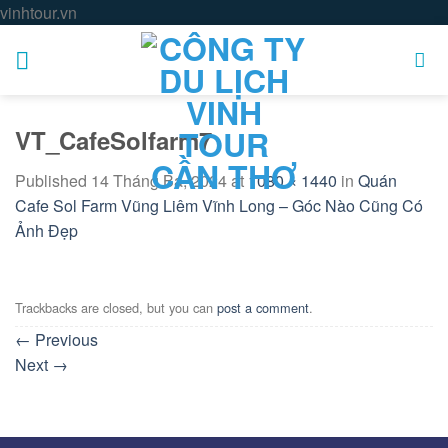
Skip
vinhtour.vn
to
content
VT_CafeSolfarm7
Published
14 Tháng Ba, 2024
at
1080 × 1440
in
Quán
Cafe Sol Farm Vũng Liêm Vĩnh Long – Góc Nào Cũng Có
Ảnh Đẹp
Trackbacks are closed, but you can
post a comment
.
←
Previous
Next
→