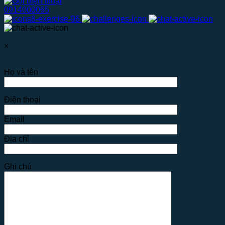
0914000065
×
Họ và tên
Điện thoại
Email
Địa chỉ
Ghi chú