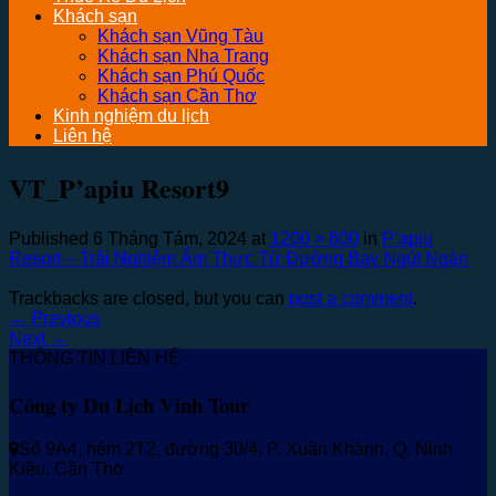
Khách sạn
Khách sạn Vũng Tàu
Khách sạn Nha Trang
Khách sạn Phú Quốc
Khách sạn Cần Thơ
Kinh nghiệm du lịch
Liên hệ
VT_P’apiu Resort9
Published
6 Tháng Tám, 2024
at
1200 × 800
in
P’apiu
Resort – Trải Nghiệm Ẩm Thực Từ Đường Bay Ngút Ngàn
Trackbacks are closed, but you can
post a comment
.
←
Previous
Next
→
THÔNG TIN LIÊN HỆ
Công ty Du Lịch Vinh Tour
Số 9A4, hẻm 2T2, đường 30/4, P. Xuân Khánh, Q. Ninh
Kiều, Cần Thơ