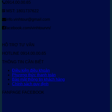
0914.00.00.65
MST: 1801737622
info.vinhtour@gmail.com
facebook.com/vinhtourvn/
HỖ TRỢ TƯ VẤN
HOTLINE 0914.00.00.65
THÔNG TIN CẦN BIẾT
Điều kiện điều khoản
Phương thức thanh toán
Bảo mật thông tin khách hàng
Chính sách quy định
FANPAGE FACEBOOK