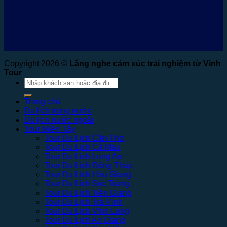
Copyright 2026 ©
Lắng nghe cảm xúc trải nghiệm từ Vinh
Tour
Tìm
kiếm:
Trang chủ
Du lịch trong nước
Du lịch nước ngoài
Tour Miền Tây
Tour Du Lịch Cần Thơ
Tour Du Lịch Cà Mau
Tour Du Lịch Long An
Tour Du Lịch Đồng Tháp
Tour Du Lịch Hậu Giang
Tour Du Lịch Sóc Trăng
Tour Du Lịch Tiền Giang
Tour Du Lịch Trà Vinh
Tour Du Lịch Vĩnh Long
Tour Du Lịch An Giang