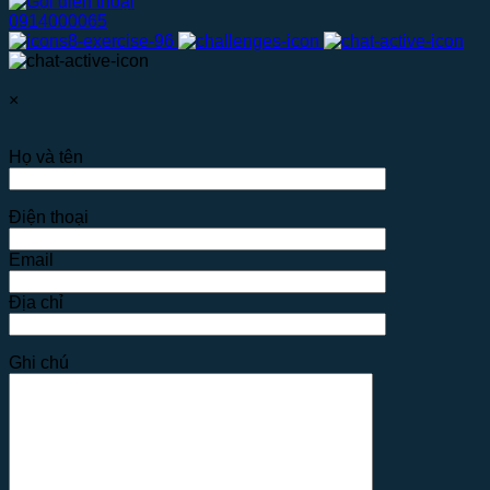
0914000065
×
Họ và tên
Điện thoại
Email
Địa chỉ
Ghi chú