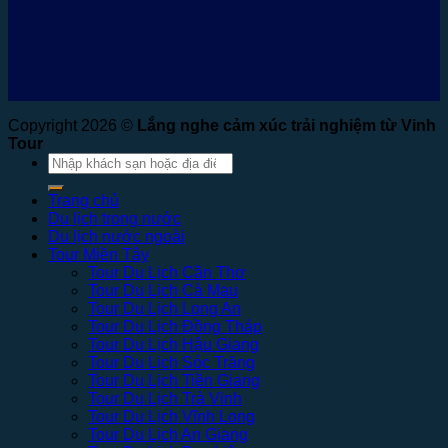
Copyright 2026 ©
Lắng nghe cảm xúc trải nghiệm từ Vinh
Tour
Tìm
kiếm:
Trang chủ
Du lịch trong nước
Du lịch nước ngoài
Tour Miền Tây
Tour Du Lịch Cần Thơ
Tour Du Lịch Cà Mau
Tour Du Lịch Long An
Tour Du Lịch Đồng Tháp
Tour Du Lịch Hậu Giang
Tour Du Lịch Sóc Trăng
Tour Du Lịch Tiền Giang
Tour Du Lịch Trà Vinh
Tour Du Lịch Vĩnh Long
Tour Du Lịch An Giang