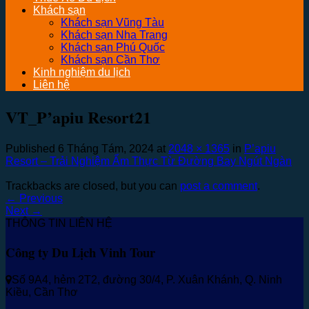
Khách sạn
Khách sạn Vũng Tàu
Khách sạn Nha Trang
Khách sạn Phú Quốc
Khách sạn Cần Thơ
Kinh nghiệm du lịch
Liên hệ
VT_P’apiu Resort21
Published
6 Tháng Tám, 2024
at
2048 × 1365
in
P’apiu
Resort – Trải Nghiệm Ẩm Thực Từ Đường Bay Ngút Ngàn
Trackbacks are closed, but you can
post a comment
.
←
Previous
Next
→
THÔNG TIN LIÊN HỆ
Công ty Du Lịch Vinh Tour
Số 9A4, hẻm 2T2, đường 30/4, P. Xuân Khánh, Q. Ninh
Kiều, Cần Thơ