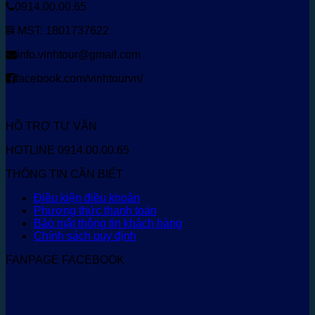
0914.00.00.65
MST: 1801737622
info.vinhtour@gmail.com
facebook.com/vinhtourvn/
HỖ TRỢ TƯ VẤN
HOTLINE 0914.00.00.65
THÔNG TIN CẦN BIẾT
Điều kiện điều khoản
Phương thức thanh toán
Bảo mật thông tin khách hàng
Chính sách quy định
FANPAGE FACEBOOK