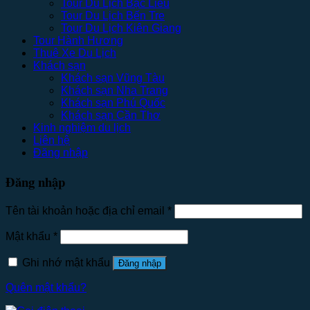
Tour Du Lịch Bạc Liêu
Tour Du Lịch Bến Tre
Tour Du Lịch Kiên Giang
Tour Hành Hương
Thuê Xe Du Lịch
Khách sạn
Khách sạn Vũng Tàu
Khách sạn Nha Trang
Khách sạn Phú Quốc
Khách sạn Cần Thơ
Kinh nghiệm du lịch
Liên hệ
Đăng nhập
Đăng nhập
Tên tài khoản hoặc địa chỉ email
*
Mật khẩu
*
Ghi nhớ mật khẩu
Đăng nhập
Quên mật khẩu?