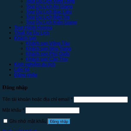
Tour Du Lịch Vĩnh Long
Tour Du Lịch An Giang
Tour Du Lịch Bạc Liêu
Tour Du Lịch Bến Tre
Tour Du Lịch Kiên Giang
Tour Hành Hương
Thuê Xe Du Lịch
Khách sạn
Khách sạn Vũng Tàu
Khách sạn Nha Trang
Khách sạn Phú Quốc
Khách sạn Cần Thơ
Kinh nghiệm du lịch
Liên hệ
Đăng nhập
Đăng nhập
Tên tài khoản hoặc địa chỉ email
*
Mật khẩu
*
Ghi nhớ mật khẩu
Đăng nhập