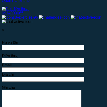
Quên mật khẩu?
0914000065
×
Họ và tên
Điện thoại
Email
Địa chỉ
Ghi chú