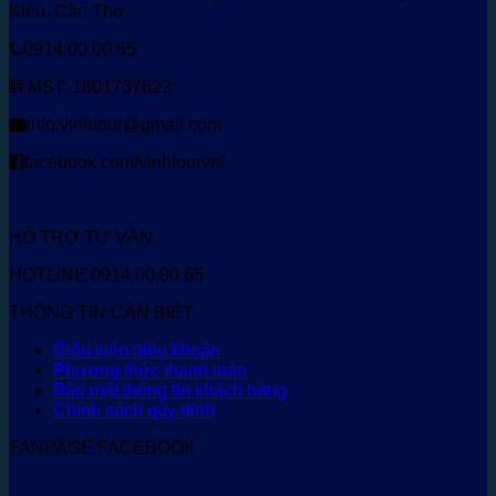
Kiều, Cần Thơ
0914.00.00.65
MST: 1801737622
info.vinhtour@gmail.com
facebook.com/vinhtourvn/
HỖ TRỢ TƯ VẤN
HOTLINE 0914.00.00.65
THÔNG TIN CẦN BIẾT
Điều kiện điều khoản
Phương thức thanh toán
Bảo mật thông tin khách hàng
Chính sách quy định
FANPAGE FACEBOOK