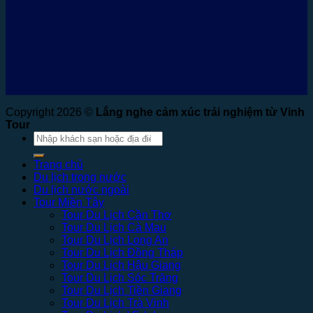
Copyright 2026 ©
Lắng nghe cảm xúc trải nghiệm từ Vinh
Tour
Tìm
kiếm:
Trang chủ
Du lịch trong nước
Du lịch nước ngoài
Tour Miền Tây
Tour Du Lịch Cần Thơ
Tour Du Lịch Cà Mau
Tour Du Lịch Long An
Tour Du Lịch Đồng Tháp
Tour Du Lịch Hậu Giang
Tour Du Lịch Sóc Trăng
Tour Du Lịch Tiền Giang
Tour Du Lịch Trà Vinh