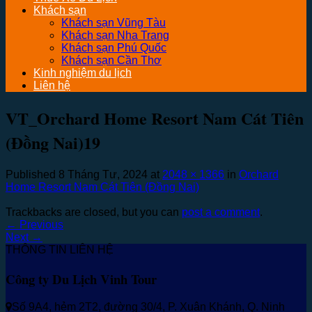
Khách sạn
Khách sạn Vũng Tàu
Khách sạn Nha Trang
Khách sạn Phú Quốc
Khách sạn Cần Thơ
Kinh nghiệm du lịch
Liên hệ
VT_Orchard Home Resort Nam Cát Tiên
(Đồng Nai)19
Published
8 Tháng Tư, 2024
at
2048 × 1366
in
Orchard
Home Resort Nam Cát Tiên (Đồng Nai)
Trackbacks are closed, but you can
post a comment
.
←
Previous
Next
→
THÔNG TIN LIÊN HỆ
Công ty Du Lịch Vinh Tour
Số 9A4, hẻm 2T2, đường 30/4, P. Xuân Khánh, Q. Ninh