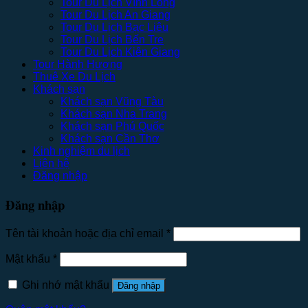
Tour Du Lịch Vĩnh Long
Tour Du Lịch An Giang
Tour Du Lịch Bạc Liêu
Tour Du Lịch Bến Tre
Tour Du Lịch Kiên Giang
Tour Hành Hương
Thuê Xe Du Lịch
Khách sạn
Khách sạn Vũng Tàu
Khách sạn Nha Trang
Khách sạn Phú Quốc
Khách sạn Cần Thơ
Kinh nghiệm du lịch
Liên hệ
Đăng nhập
Đăng nhập
Tên tài khoản hoặc địa chỉ email
*
Mật khẩu
*
Ghi nhớ mật khẩu
Đăng nhập