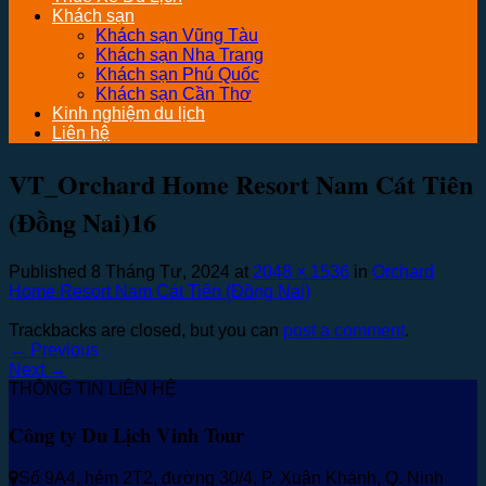
Khách sạn
Khách sạn Vũng Tàu
Khách sạn Nha Trang
Khách sạn Phú Quốc
Khách sạn Cần Thơ
Kinh nghiệm du lịch
Liên hệ
VT_Orchard Home Resort Nam Cát Tiên
(Đồng Nai)16
Published
8 Tháng Tư, 2024
at
2048 × 1536
in
Orchard
Home Resort Nam Cát Tiên (Đồng Nai)
Trackbacks are closed, but you can
post a comment
.
←
Previous
Next
→
THÔNG TIN LIÊN HỆ
Công ty Du Lịch Vinh Tour
Số 9A4, hẻm 2T2, đường 30/4, P. Xuân Khánh, Q. Ninh