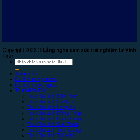
Copyright 2026 ©
Lắng nghe cảm xúc trải nghiệm từ Vinh
Tour
Tìm
kiếm:
Trang chủ
Du lịch trong nước
Du lịch nước ngoài
Tour Miền Tây
Tour Du Lịch Cần Thơ
Tour Du Lịch Cà Mau
Tour Du Lịch Long An
Tour Du Lịch Đồng Tháp
Tour Du Lịch Hậu Giang
Tour Du Lịch Sóc Trăng
Tour Du Lịch Tiền Giang
Tour Du Lịch Trà Vinh