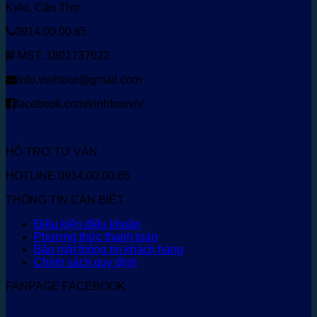
Kiều, Cần Thơ
0914.00.00.65
MST: 1801737622
info.vinhtour@gmail.com
facebook.com/vinhtourvn/
HỖ TRỢ TƯ VẤN
HOTLINE 0914.00.00.65
THÔNG TIN CẦN BIẾT
Điều kiện điều khoản
Phương thức thanh toán
Bảo mật thông tin khách hàng
Chính sách quy định
FANPAGE FACEBOOK