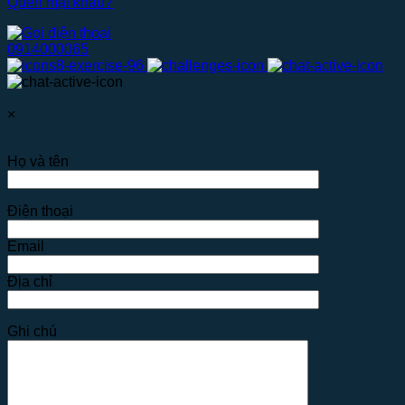
Quên mật khẩu?
0914000065
×
Họ và tên
Điện thoại
Email
Địa chỉ
Ghi chú