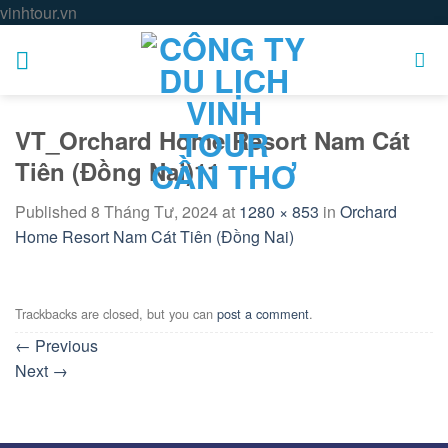
Skip
vinhtour.vn
to
content
VT_Orchard Home Resort Nam Cát
Tiên (Đồng Nai)11
Published
8 Tháng Tư, 2024
at
1280 × 853
in
Orchard
Home Resort Nam Cát Tiên (Đồng Nai)
Trackbacks are closed, but you can
post a comment
.
←
Previous
Next
→