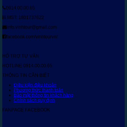
0914.00.00.65
MST: 1801737622
info.vinhtour@gmail.com
facebook.com/vinhtourvn/
HỖ TRỢ TƯ VẤN
HOTLINE 0914.00.00.65
THÔNG TIN CẦN BIẾT
Điều kiện điều khoản
Phương thức thanh toán
Bảo mật thông tin khách hàng
Chính sách quy định
FANPAGE FACEBOOK