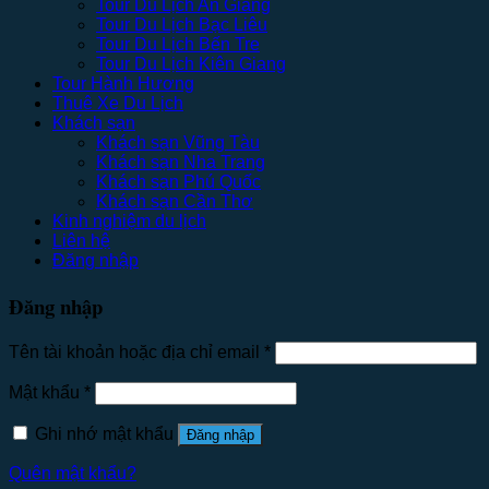
Tour Du Lịch An Giang
Tour Du Lịch Bạc Liêu
Tour Du Lịch Bến Tre
Tour Du Lịch Kiên Giang
Tour Hành Hương
Thuê Xe Du Lịch
Khách sạn
Khách sạn Vũng Tàu
Khách sạn Nha Trang
Khách sạn Phú Quốc
Khách sạn Cần Thơ
Kinh nghiệm du lịch
Liên hệ
Đăng nhập
Đăng nhập
Tên tài khoản hoặc địa chỉ email
*
Mật khẩu
*
Ghi nhớ mật khẩu
Đăng nhập
Quên mật khẩu?