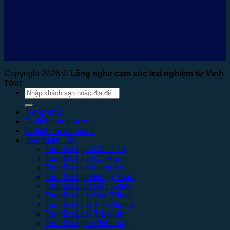
Copyright 2026 ©
Lắng nghe cảm xúc trải nghiệm từ Vinh
Tour
Tìm
kiếm:
Trang chủ
Du lịch trong nước
Du lịch nước ngoài
Tour Miền Tây
Tour Du Lịch Cần Thơ
Tour Du Lịch Cà Mau
Tour Du Lịch Long An
Tour Du Lịch Đồng Tháp
Tour Du Lịch Hậu Giang
Tour Du Lịch Sóc Trăng
Tour Du Lịch Tiền Giang
Tour Du Lịch Trà Vinh
Tour Du Lịch Vĩnh Long