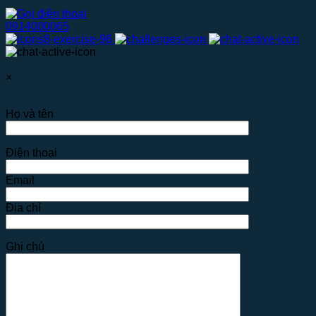
0914000065
×
Họ và tên
Điện thoại
Email
Địa chỉ
Ghi chú