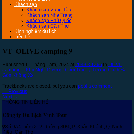
Khách sạn
Khách sạn Vũng Tàu
Khách sạn Nha Trang
Khách sạn Phú Quốc
Khách sạn Cần Thơ
Kinh nghiệm du lịch
Liên hệ
VT_OLIVE camping 9
Published
11 Tháng Tám, 2024
at
2048 × 1366
in
OLIVE
camping – Khu Nghỉ Dưỡng, Cắm Trại Lý Tưởng Cách Sài
Gòn Không Xa
Trackbacks are closed, but you can
post a comment
.
←
Previous
Next
→
THÔNG TIN LIÊN HỆ
Công ty Du Lịch Vinh Tour
Số 9A4, hẻm 2T2, đường 30/4, P. Xuân Khánh, Q. Ninh
Kiều, Cần Thơ