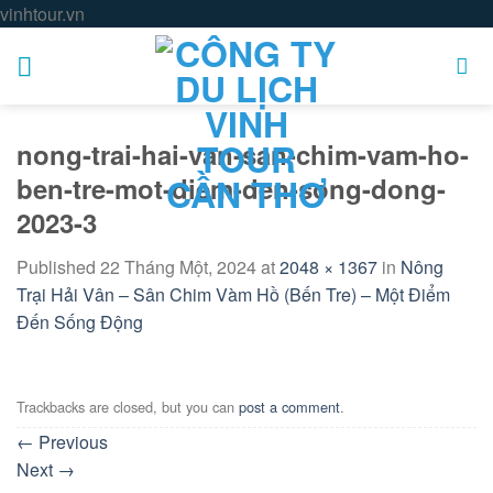
Skip
vinhtour.vn
to
content
nong-trai-hai-van-san-chim-vam-ho-
ben-tre-mot-diem-den-song-dong-
2023-3
Published
22 Tháng Một, 2024
at
2048 × 1367
in
Nông
Trại Hải Vân – Sân Chim Vàm Hồ (Bến Tre) – Một Điểm
Đến Sống Động
Trackbacks are closed, but you can
post a comment
.
←
Previous
Next
→