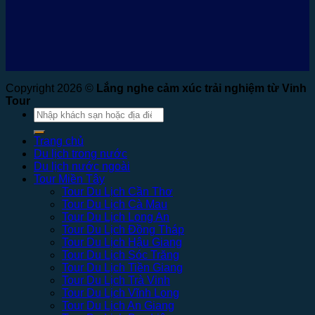
Copyright 2026 ©
Lắng nghe cảm xúc trải nghiệm từ Vinh
Tour
Tìm
kiếm:
Trang chủ
Du lịch trong nước
Du lịch nước ngoài
Tour Miền Tây
Tour Du Lịch Cần Thơ
Tour Du Lịch Cà Mau
Tour Du Lịch Long An
Tour Du Lịch Đồng Tháp
Tour Du Lịch Hậu Giang
Tour Du Lịch Sóc Trăng
Tour Du Lịch Tiền Giang
Tour Du Lịch Trà Vinh
Tour Du Lịch Vĩnh Long
Tour Du Lịch An Giang