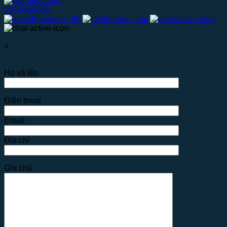
0914000065
×
Họ và tên
Điện thoại
Email
Địa chỉ
Ghi chú