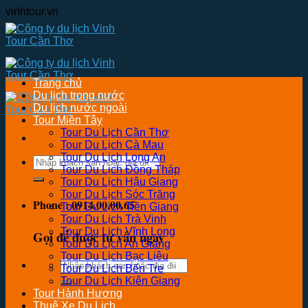
Skip
vinhtour.vn
to
content
Trang chủ
Du lịch trong nước
Du lịch nước ngoài
Tour Miền Tây
Tour Du Lịch Cần Thơ
Tour Du Lịch Cà Mau
Tour Du Lịch Long An
Tìm
Tour Du Lịch Đồng Tháp
kiếm:
Tour Du Lịch Hậu Giang
Tour Du Lịch Sóc Trăng
Phone : 0914.00.00.65
Tour Du Lịch Tiền Giang
Tour Du Lịch Trà Vinh
Tour Du Lịch Vĩnh Long
Gọi để được tư vấn ngay
Tour Du Lịch An Giang
Tour Du Lịch Bạc Liêu
Tìm
Tour Du Lịch Bến Tre
kiếm:
Tour Du Lịch Kiên Giang
Tour Hành Hương
Thuê Xe Du Lịch