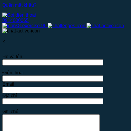
Quên mật khẩu?
0914000065
×
Họ và tên
Điện thoại
Email
Địa chỉ
Ghi chú