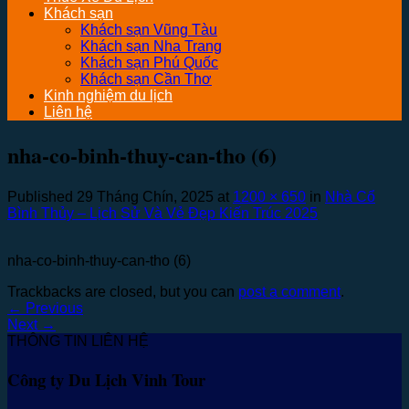
Khách sạn
Khách sạn Vũng Tàu
Khách sạn Nha Trang
Khách sạn Phú Quốc
Khách sạn Cần Thơ
Kinh nghiệm du lịch
Liên hệ
nha-co-binh-thuy-can-tho (6)
Published
29 Tháng Chín, 2025
at
1200 × 650
in
Nhà Cổ
Bình Thủy – Lịch Sử Và Vẻ Đẹp Kiến Trúc 2025
nha-co-binh-thuy-can-tho (6)
Trackbacks are closed, but you can
post a comment
.
←
Previous
Next
→
THÔNG TIN LIÊN HỆ
Công ty Du Lịch Vinh Tour