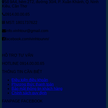
Số 9A4, hẻm 2T2, đường 30/4, P. Xuân Khánh, Q. Ninh
Kiều, Cần Thơ
0914.00.00.65
MST: 1801737622
info.vinhtour@gmail.com
facebook.com/vinhtourvn/
HỖ TRỢ TƯ VẤN
HOTLINE 0914.00.00.65
THÔNG TIN CẦN BIẾT
Điều kiện điều khoản
Phương thức thanh toán
Bảo mật thông tin khách hàng
Chính sách quy định
FANPAGE FACEBOOK