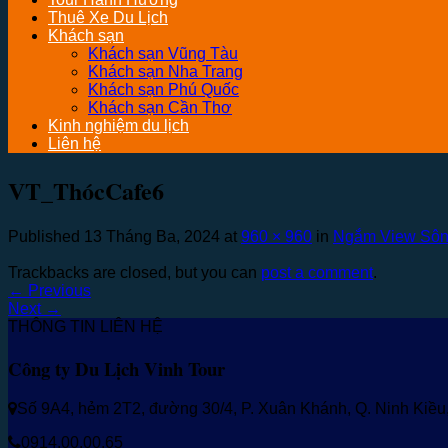
Thuê Xe Du Lịch
Khách sạn
Khách sạn Vũng Tàu
Khách sạn Nha Trang
Khách sạn Phú Quốc
Khách sạn Cần Thơ
Kinh nghiệm du lịch
Liên hệ
VT_ThócCafe6
Published
13 Tháng Ba, 2024
at
960 × 960
in
Ngắm View Sông
Trackbacks are closed, but you can
post a comment
.
←
Previous
Next
→
THÔNG TIN LIÊN HỆ
Công ty Du Lịch Vinh Tour
Số 9A4, hẻm 2T2, đường 30/4, P. Xuân Khánh, Q. Ninh Kiề
0914.00.00.65