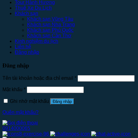
Tour Hành Hương
Thuê Xe Du Lịch
Khách sạn
Khách sạn Vũng Tàu
Khách sạn Nha Trang
Khách sạn Phú Quốc
Khách sạn Cần Thơ
Kinh nghiệm du lịch
Liên hệ
Đăng nhập
Đăng nhập
Tên tài khoản hoặc địa chỉ email
*
Mật khẩu
*
Ghi nhớ mật khẩu
Đăng nhập
Quên mật khẩu?
0914000065