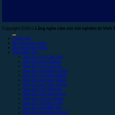
Copyright 2026 ©
Lắng nghe cảm xúc trải nghiệm từ Vinh 
Trang chủ
Du lịch trong nước
Du lịch nước ngoài
Tour Miền Tây
Tour Du Lịch Cần Thơ
Tour Du Lịch Cà Mau
Tour Du Lịch Long An
Tour Du Lịch Đồng Tháp
Tour Du Lịch Hậu Giang
Tour Du Lịch Sóc Trăng
Tour Du Lịch Tiền Giang
Tour Du Lịch Trà Vinh
Tour Du Lịch Vĩnh Long
Tour Du Lịch An Giang
Tour Du Lịch Bạc Liêu
Tour Du Lịch Bến Tre
Tour Du Lịch Kiên Giang