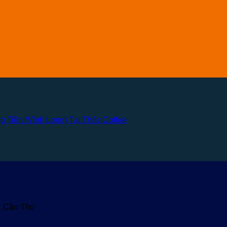
 Tiền (Vĩnh Long) Tại Thóc Coffee
u, Cần Thơ