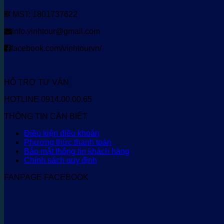
MST: 1801737622
info.vinhtour@gmail.com
facebook.com/vinhtourvn/
HỖ TRỢ TƯ VẤN
HOTLINE 0914.00.00.65
THÔNG TIN CẦN BIẾT
Điều kiện điều khoản
Phương thức thanh toán
Bảo mật thông tin khách hàng
Chính sách quy định
FANPAGE FACEBOOK