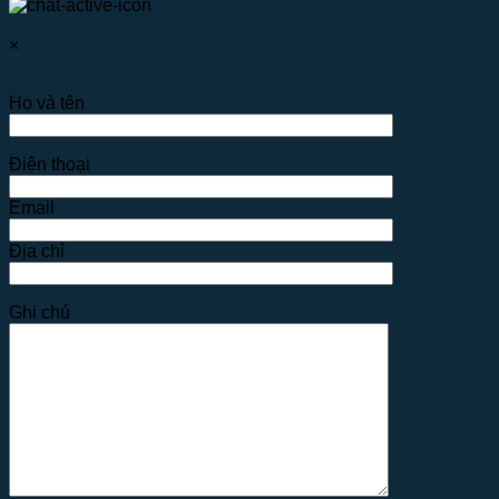
×
Họ và tên
Điện thoại
Email
Địa chỉ
Ghi chú