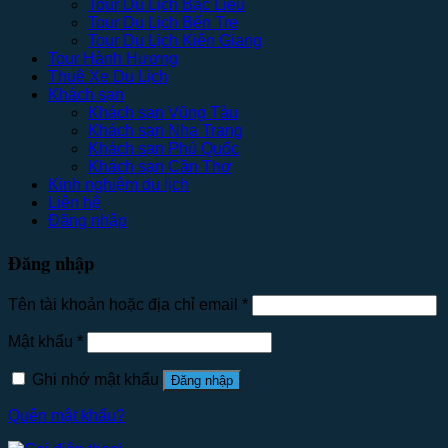
Tour Du Lịch Bạc Liêu
Tour Du Lịch Bến Tre
Tour Du Lịch Kiên Giang
Tour Hành Hương
Thuê Xe Du Lịch
Khách sạn
Khách sạn Vũng Tàu
Khách sạn Nha Trang
Khách sạn Phú Quốc
Khách sạn Cần Thơ
Kinh nghiệm du lịch
Liên hệ
Đăng nhập
Đăng nhập
Tên tài khoản hoặc địa chỉ email
*
Mật khẩu
*
Ghi nhớ mật khẩu
Đăng nhập
Quên mật khẩu?