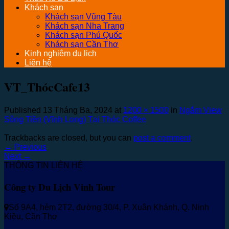
Khách sạn
Khách sạn Vũng Tàu
Khách sạn Nha Trang
Khách sạn Phú Quốc
Khách sạn Cần Thơ
Kinh nghiệm du lịch
Liên hệ
VT_ThócCafe13
Published
13 Tháng Ba, 2024
at
1200 × 1500
in
Ngắm View
Sông Tiền (Vĩnh Long) Tại Thóc Coffee
Trackbacks are closed, but you can
post a comment
.
←
Previous
Next
→
THÔNG TIN LIÊN HỆ
Công ty Du Lịch Vinh Tour
Số 9A4, hẻm 2T2, đường 30/4, P. Xuân Khánh, Q. Ninh
Kiều, Cần Thơ