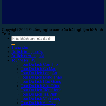
Copyright 2026 ©
Lắng nghe cảm xúc trải nghiệm từ Vinh
Tour
Tìm
kiếm:
Trang chủ
Du lịch trong nước
Du lịch nước ngoài
Tour Miền Tây
Tour Du Lịch Cần Thơ
Tour Du Lịch Cà Mau
Tour Du Lịch Long An
Tour Du Lịch Đồng Tháp
Tour Du Lịch Hậu Giang
Tour Du Lịch Sóc Trăng
Tour Du Lịch Tiền Giang
Tour Du Lịch Trà Vinh
Tour Du Lịch Vĩnh Long
Tour Du Lịch An Giang