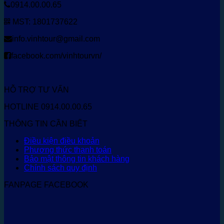
0914.00.00.65
MST: 1801737622
info.vinhtour@gmail.com
facebook.com/vinhtourvn/
HỖ TRỢ TƯ VẤN
HOTLINE 0914.00.00.65
THÔNG TIN CẦN BIẾT
Điều kiện điều khoản
Phương thức thanh toán
Bảo mật thông tin khách hàng
Chính sách quy định
FANPAGE FACEBOOK