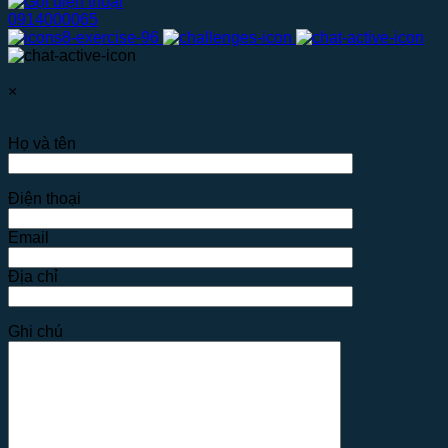
0914000065
×
Họ và tên
Điện thoại
Email
Địa chỉ
Ghi chú