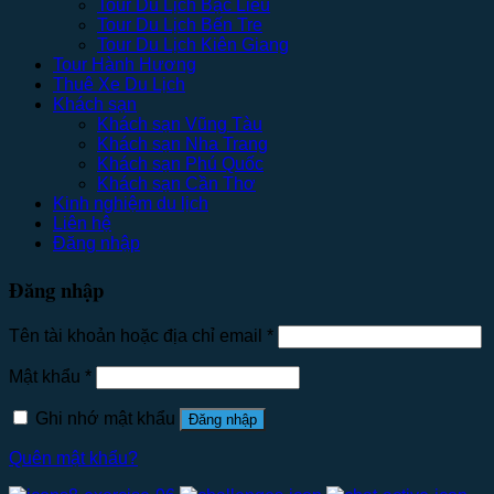
Tour Du Lịch Bạc Liêu
Tour Du Lịch Bến Tre
Tour Du Lịch Kiên Giang
Tour Hành Hương
Thuê Xe Du Lịch
Khách sạn
Khách sạn Vũng Tàu
Khách sạn Nha Trang
Khách sạn Phú Quốc
Khách sạn Cần Thơ
Kinh nghiệm du lịch
Liên hệ
Đăng nhập
Đăng nhập
Tên tài khoản hoặc địa chỉ email
*
Mật khẩu
*
Ghi nhớ mật khẩu
Đăng nhập
Quên mật khẩu?