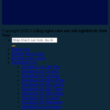
Copyright 2026 ©
Lắng nghe cảm xúc trải nghiệm từ Vinh
Tour
Tìm
kiếm:
Trang chủ
Du lịch trong nước
Du lịch nước ngoài
Tour Miền Tây
Tour Du Lịch Cần Thơ
Tour Du Lịch Cà Mau
Tour Du Lịch Long An
Tour Du Lịch Đồng Tháp
Tour Du Lịch Hậu Giang
Tour Du Lịch Sóc Trăng
Tour Du Lịch Tiền Giang
Tour Du Lịch Trà Vinh
Tour Du Lịch Vĩnh Long
Tour Du Lịch An Giang