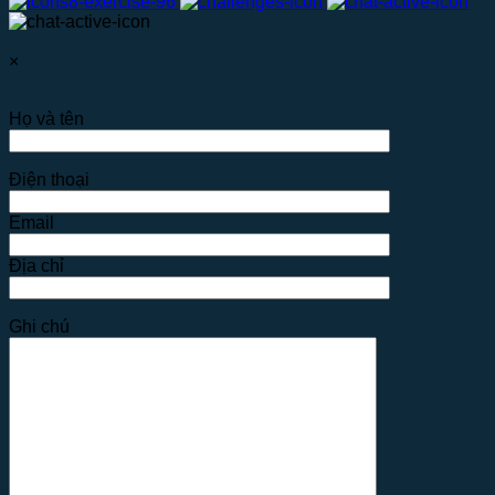
×
Họ và tên
Điện thoại
Email
Địa chỉ
Ghi chú