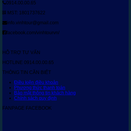
0914.00.00.65
MST: 1801737622
info.vinhtour@gmail.com
facebook.com/vinhtourvn/
HỖ TRỢ TƯ VẤN
HOTLINE 0914.00.00.65
THÔNG TIN CẦN BIẾT
Điều kiện điều khoản
Phương thức thanh toán
Bảo mật thông tin khách hàng
Chính sách quy định
FANPAGE FACEBOOK