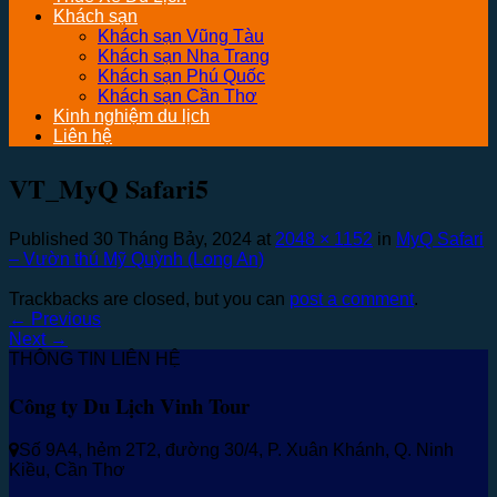
Khách sạn
Khách sạn Vũng Tàu
Khách sạn Nha Trang
Khách sạn Phú Quốc
Khách sạn Cần Thơ
Kinh nghiệm du lịch
Liên hệ
VT_MyQ Safari5
Published
30 Tháng Bảy, 2024
at
2048 × 1152
in
MyQ Safari
– Vườn thú Mỹ Quỳnh (Long An)
Trackbacks are closed, but you can
post a comment
.
←
Previous
Next
→
THÔNG TIN LIÊN HỆ
Công ty Du Lịch Vinh Tour
Số 9A4, hẻm 2T2, đường 30/4, P. Xuân Khánh, Q. Ninh
Kiều, Cần Thơ