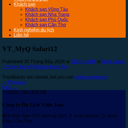
Khách sạn
Khách sạn Vũng Tàu
Khách sạn Nha Trang
Khách sạn Phú Quốc
Khách sạn Cần Thơ
Kinh nghiệm du lịch
Liên hệ
VT_MyQ Safari12
Published
30 Tháng Bảy, 2024
at
1152 × 2048
in
MyQ Safari
– Vườn thú Mỹ Quỳnh (Long An)
Trackbacks are closed, but you can
post a comment
.
←
Previous
Next
→
THÔNG TIN LIÊN HỆ
Công ty Du Lịch Vinh Tour
Số 9A4, hẻm 2T2, đường 30/4, P. Xuân Khánh, Q. Ninh
Kiều, Cần Thơ