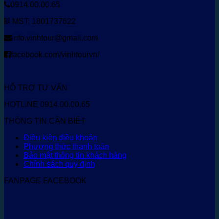
0914.00.00.65
MST: 1801737622
info.vinhtour@gmail.com
facebook.com/vinhtourvn/
HỖ TRỢ TƯ VẤN
HOTLINE 0914.00.00.65
THÔNG TIN CẦN BIẾT
Điều kiện điều khoản
Phương thức thanh toán
Bảo mật thông tin khách hàng
Chính sách quy định
FANPAGE FACEBOOK