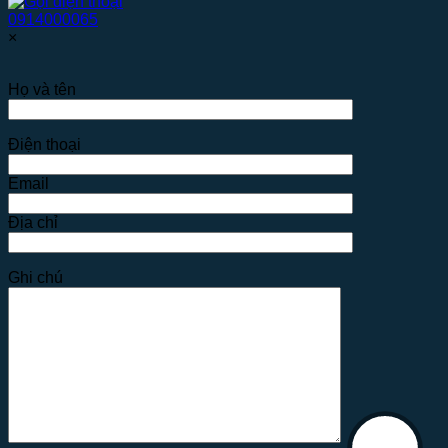
0914000065
×
Họ và tên
Điện thoại
Email
Địa chỉ
Ghi chú