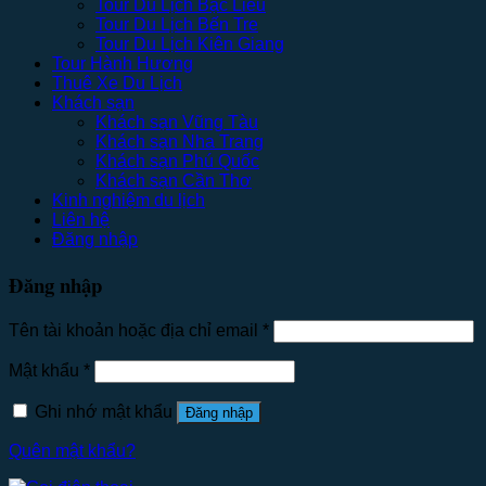
Tour Du Lịch Bạc Liêu
Tour Du Lịch Bến Tre
Tour Du Lịch Kiên Giang
Tour Hành Hương
Thuê Xe Du Lịch
Khách sạn
Khách sạn Vũng Tàu
Khách sạn Nha Trang
Khách sạn Phú Quốc
Khách sạn Cần Thơ
Kinh nghiệm du lịch
Liên hệ
Đăng nhập
Đăng nhập
Tên tài khoản hoặc địa chỉ email
*
Mật khẩu
*
Ghi nhớ mật khẩu
Đăng nhập
Quên mật khẩu?