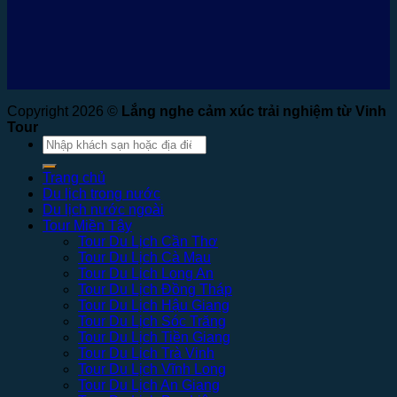
Copyright 2026 ©
Lắng nghe cảm xúc trải nghiệm từ Vinh
Tour
Tìm
kiếm:
Trang chủ
Du lịch trong nước
Du lịch nước ngoài
Tour Miền Tây
Tour Du Lịch Cần Thơ
Tour Du Lịch Cà Mau
Tour Du Lịch Long An
Tour Du Lịch Đồng Tháp
Tour Du Lịch Hậu Giang
Tour Du Lịch Sóc Trăng
Tour Du Lịch Tiền Giang
Tour Du Lịch Trà Vinh
Tour Du Lịch Vĩnh Long
Tour Du Lịch An Giang