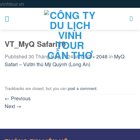
Skip
vinhtour.vn
to
content
VT_MyQ Safari10
Published
30 Tháng Bảy, 2024
at
1152 × 2048
in
MyQ
Safari – Vườn thú Mỹ Quỳnh (Long An)
Trackbacks are closed, but you can
post a comment
.
←
Previous
Next
→