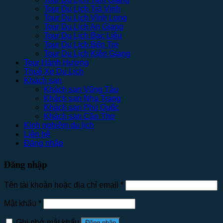
Tour Du Lịch Trà Vinh
Tour Du Lịch Vĩnh Long
Tour Du Lịch An Giang
Tour Du Lịch Bạc Liêu
Tour Du Lịch Bến Tre
Tour Du Lịch Kiên Giang
Tour Hành Hương
Thuê Xe Du Lịch
Khách sạn
Khách sạn Vũng Tàu
Khách sạn Nha Trang
Khách sạn Phú Quốc
Khách sạn Cần Thơ
Kinh nghiệm du lịch
Liên hệ
Đăng nhập
Đăng nhập
Tên tài khoản hoặc địa chỉ email
*
Mật khẩu
*
Ghi nhớ mật khẩu
Đăng nhập