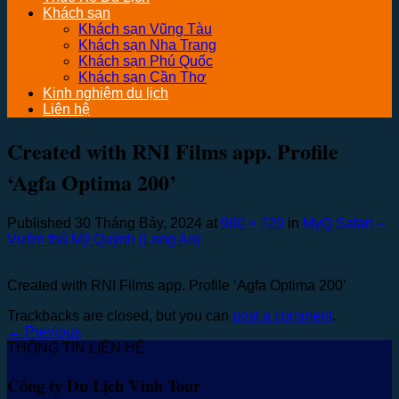
Khách sạn
Khách sạn Vũng Tàu
Khách sạn Nha Trang
Khách sạn Phú Quốc
Khách sạn Cần Thơ
Kinh nghiệm du lịch
Liên hệ
Created with RNI Films app. Profile
‘Agfa Optima 200’
Published
30 Tháng Bảy, 2024
at
960 × 720
in
MyQ Safari –
Vườn thú Mỹ Quỳnh (Long An)
Created with RNI Films app. Profile ‘Agfa Optima 200’
Trackbacks are closed, but you can
post a comment
.
←
Previous
THÔNG TIN LIÊN HỆ
Công ty Du Lịch Vinh Tour