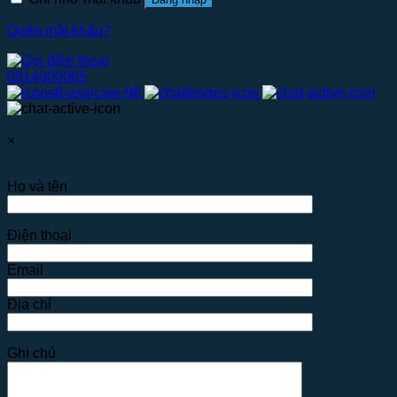
Quên mật khẩu?
0914000065
×
Họ và tên
Điện thoại
Email
Địa chỉ
Ghi chú