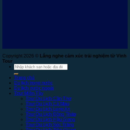
Copyright 2026 ©
Lắng nghe cảm xúc trải nghiệm từ Vinh
Tour
Tìm
kiếm:
Trang chủ
Du lịch trong nước
Du lịch nước ngoài
Tour Miền Tây
Tour Du Lịch Cần Thơ
Tour Du Lịch Cà Mau
Tour Du Lịch Long An
Tour Du Lịch Đồng Tháp
Tour Du Lịch Hậu Giang
Tour Du Lịch Sóc Trăng
Tour Du Lịch Tiền Giang