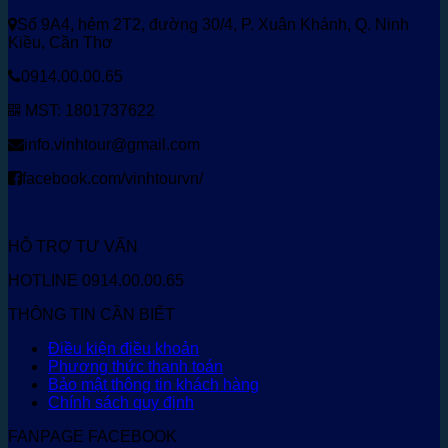
Số 9A4, hẻm 2T2, đường 30/4, P. Xuân Khánh, Q. Ninh
Kiều, Cần Thơ
0914.00.00.65
MST: 1801737622
info.vinhtour@gmail.com
facebook.com/vinhtourvn/
HỖ TRỢ TƯ VẤN
HOTLINE 0914.00.00.65
THÔNG TIN CẦN BIẾT
Điều kiện điều khoản
Phương thức thanh toán
Bảo mật thông tin khách hàng
Chính sách quy định
FANPAGE FACEBOOK