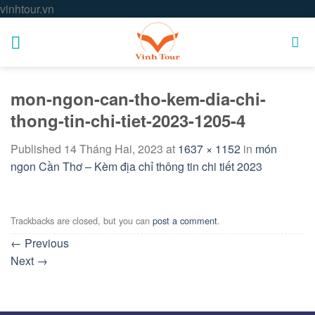
Skip
vinhtour.vn
to
content
mon-ngon-can-tho-kem-dia-chi-
thong-tin-chi-tiet-2023-1205-4
Published
14 Tháng Hai, 2023
at
1637 × 1152
in
món
ngon Cần Thơ – Kèm địa chỉ thông tin chi tiết 2023
Trackbacks are closed, but you can
post a comment
.
←
Previous
Next
→