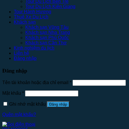
Tour Du Lịch Bến Tre
Tour Du Lịch Kiên Giang
Tour Hành Hương
Thuê Xe Du Lịch
Khách sạn
Khách sạn Vũng Tàu
Khách sạn Nha Trang
Khách sạn Phú Quốc
Khách sạn Cần Thơ
Kinh nghiệm du lịch
Liên hệ
Đăng nhập
Đăng nhập
Tên tài khoản hoặc địa chỉ email
*
Mật khẩu
*
Ghi nhớ mật khẩu
Đăng nhập
Quên mật khẩu?