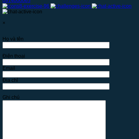
0914000065
×
Họ và tên
Điện thoại
Email
Địa chỉ
Ghi chú