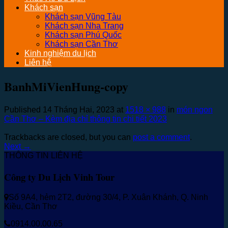
Khách sạn
Khách sạn Vũng Tàu
Khách sạn Nha Trang
Khách sạn Phú Quốc
Khách sạn Cần Thơ
Kinh nghiệm du lịch
Liên hệ
BanhMiVienHung-copy
Published
14 Tháng Hai, 2023
at
1518 × 988
in
món ngon
Cần Thơ – Kèm địa chỉ thông tin chi tiết 2023
Trackbacks are closed, but you can
post a comment
.
Next
→
THÔNG TIN LIÊN HỆ
Công ty Du Lịch Vinh Tour
Số 9A4, hẻm 2T2, đường 30/4, P. Xuân Khánh, Q. Ninh
Kiều, Cần Thơ
0914.00.00.65