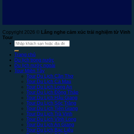
Copyright 2026 ©
Lắng nghe cảm xúc trải nghiệm từ Vinh
Tour
Tìm
kiếm:
Trang chủ
Du lịch trong nước
Du lịch nước ngoài
Tour Miền Tây
Tour Du Lịch Cần Thơ
Tour Du Lịch Cà Mau
Tour Du Lịch Long An
Tour Du Lịch Đồng Tháp
Tour Du Lịch Hậu Giang
Tour Du Lịch Sóc Trăng
Tour Du Lịch Tiền Giang
Tour Du Lịch Trà Vinh
Tour Du Lịch Vĩnh Long
Tour Du Lịch An Giang
Tour Du Lịch Bạc Liêu