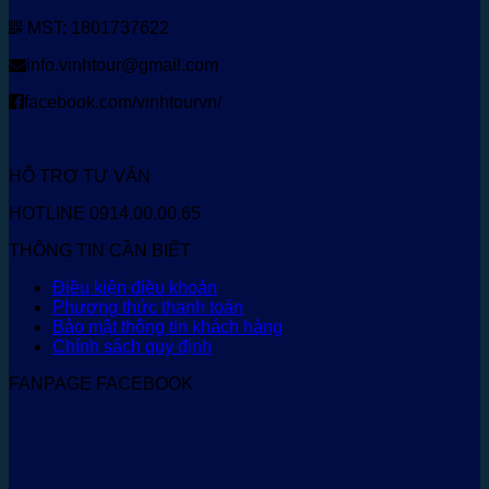
MST: 1801737622
info.vinhtour@gmail.com
facebook.com/vinhtourvn/
HỖ TRỢ TƯ VẤN
HOTLINE 0914.00.00.65
THÔNG TIN CẦN BIẾT
Điều kiện điều khoản
Phương thức thanh toán
Bảo mật thông tin khách hàng
Chính sách quy định
FANPAGE FACEBOOK