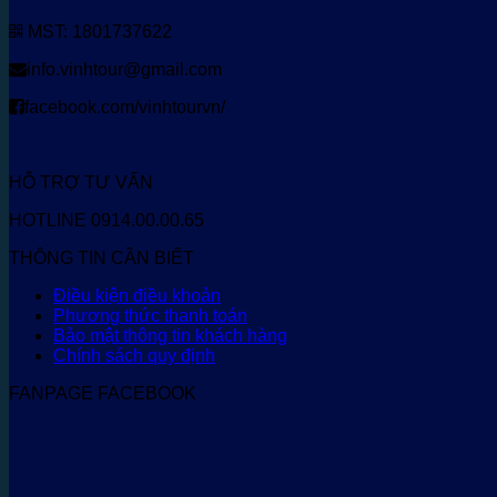
MST: 1801737622
info.vinhtour@gmail.com
facebook.com/vinhtourvn/
HỖ TRỢ TƯ VẤN
HOTLINE 0914.00.00.65
THÔNG TIN CẦN BIẾT
Điều kiện điều khoản
Phương thức thanh toán
Bảo mật thông tin khách hàng
Chính sách quy định
FANPAGE FACEBOOK