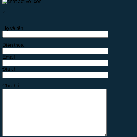
×
Họ và tên
Điện thoại
Email
Địa chỉ
Ghi chú