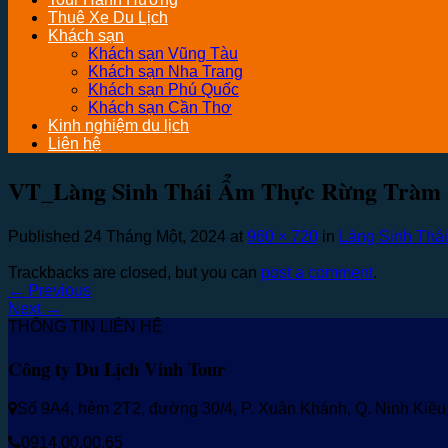
Thuê Xe Du Lịch
Khách sạn
Khách sạn Vũng Tàu
Khách sạn Nha Trang
Khách sạn Phú Quốc
Khách sạn Cần Thơ
Kinh nghiệm du lịch
Liên hệ
VT_Làng Sinh Thái Ẩm Thực Rừng Tràm 
Published
24 Tháng Một, 2024
at
960 × 720
in
Làng Sinh Thá
Trackbacks are closed, but you can
post a comment
.
←
Previous
Next
→
THÔNG TIN LIÊN HỆ
Công ty Du Lịch Vinh Tour
Số 9A4, hẻm 2T2, đường 30/4, P. Xuân Khánh, Q. Ninh Kiề
0914.00.00.65