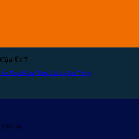
Cậu Út 7
i Ẩm Thực Rừng Tràm Cậu Út (Sóc Trăng)
u, Cần Thơ