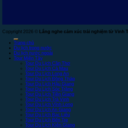
Copyright 2026 ©
Lắng nghe cảm xúc trải nghiệm từ Vinh 
Trang chủ
Du lịch trong nước
Du lịch nước ngoài
Tour Miền Tây
Tour Du Lịch Cần Thơ
Tour Du Lịch Cà Mau
Tour Du Lịch Long An
Tour Du Lịch Đồng Tháp
Tour Du Lịch Hậu Giang
Tour Du Lịch Sóc Trăng
Tour Du Lịch Tiền Giang
Tour Du Lịch Trà Vinh
Tour Du Lịch Vĩnh Long
Tour Du Lịch An Giang
Tour Du Lịch Bạc Liêu
Tour Du Lịch Bến Tre
Tour Du Lịch Kiên Giang