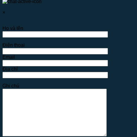
×
Họ và tên
Điện thoại
Email
Địa chỉ
Ghi chú