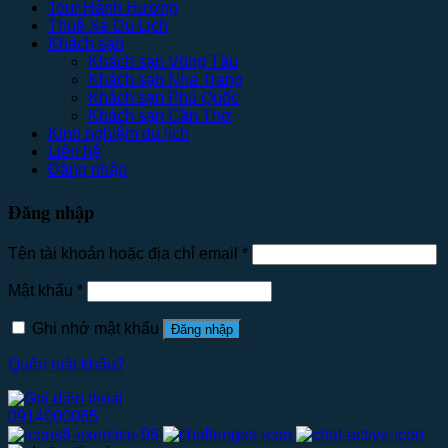
Tour Hành Hương
Thuê Xe Du Lịch
Khách sạn
Khách sạn Vũng Tàu
Khách sạn Nha Trang
Khách sạn Phú Quốc
Khách sạn Cần Thơ
Kinh nghiệm du lịch
Liên hệ
Đăng nhập
Đăng nhập
Tên tài khoản hoặc địa chỉ email
*
Mật khẩu
*
Ghi nhớ mật khẩu
Đăng nhập
Quên mật khẩu?
0914000065