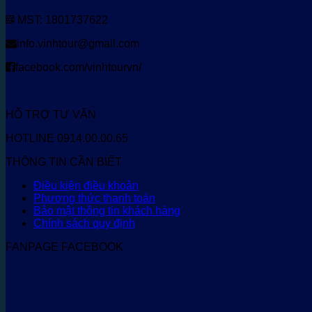
MST: 1801737622
info.vinhtour@gmail.com
facebook.com/vinhtourvn/
HỖ TRỢ TƯ VẤN
HOTLINE 0914.00.00.65
THÔNG TIN CẦN BIẾT
Điều kiện điều khoản
Phương thức thanh toán
Bảo mật thông tin khách hàng
Chính sách quy định
FANPAGE FACEBOOK