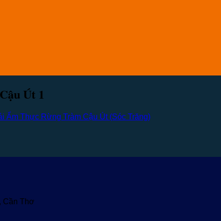
Cậu Út 1
ái Ẩm Thực Rừng Tràm Cậu Út (Sóc Trăng)
u, Cần Thơ