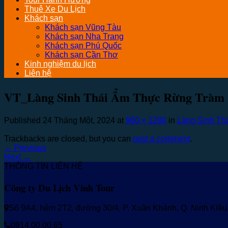
Thuê Xe Du Lịch
Khách sạn
Khách sạn Vũng Tàu
Khách sạn Nha Trang
Khách sạn Phú Quốc
Khách sạn Cần Thơ
Kinh nghiệm du lịch
Liên hệ
VT_Làng Sinh Thái Ẩm Thực Rừng Tràm 
Published
24 Tháng Một, 2024
at
960 × 1280
in
Làng Sinh Th
Trackbacks are closed, but you can
post a comment
.
←
Previous
Next
→
THÔNG TIN LIÊN HỆ
Công ty Du Lịch Vinh Tour
Số 9A4, hẻm 2T2, đường 30/4, P. Xuân Khánh, Q. Ninh Kiề
0914.00.00.65