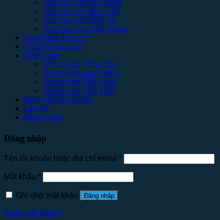
Tour Du Lịch An Giang
Tour Du Lịch Bạc Liêu
Tour Du Lịch Bến Tre
Tour Du Lịch Kiên Giang
Tour Hành Hương
Thuê Xe Du Lịch
Khách sạn
Khách sạn Vũng Tàu
Khách sạn Nha Trang
Khách sạn Phú Quốc
Khách sạn Cần Thơ
Kinh nghiệm du lịch
Liên hệ
Đăng nhập
Đăng nhập
Tên tài khoản hoặc địa chỉ email
*
Mật khẩu
*
Ghi nhớ mật khẩu
Đăng nhập
Quên mật khẩu?