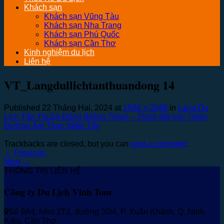
Khách sạn
Khách sạn Vũng Tàu
Khách sạn Nha Trang
Khách sạn Phú Quốc
Khách sạn Cần Thơ
Kinh nghiệm du lịch
Liên hệ
VT_Langdullichtanthuandong 14
Published
22 Tháng Hai, 2024
at
1536 × 2048
in
Làng Du
Lịch Tân Thuận Đông (Đồng Tháp) – Thích Mê Với Thiên
Đường Ẩm Thực Miền Tây
Trackbacks are closed, but you can
post a comment
.
←
Previous
Next
→
THÔNG TIN LIÊN HỆ
Công ty Du Lịch Vinh Tour
Số 9A4, hẻm 2T2, đường 30/4, P. Xuân Khánh, Q. Ninh
Kiều, Cần Thơ