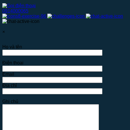
0914000065
×
Họ và tên
Điện thoại
Email
Địa chỉ
Ghi chú