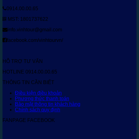
0914.00.00.65
MST: 1801737622
info.vinhtour@gmail.com
facebook.com/vinhtourvn/
HỖ TRỢ TƯ VẤN
HOTLINE 0914.00.00.65
THÔNG TIN CẦN BIẾT
Điều kiện điều khoản
Phương thức thanh toán
Bảo mật thông tin khách hàng
Chính sách quy định
FANPAGE FACEBOOK