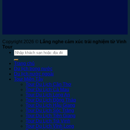
Copyright 2026 ©
Lắng nghe cảm xúc trải nghiệm từ Vinh
Tour
Tìm
kiếm:
Trang chủ
Du lịch trong nước
Du lịch nước ngoài
Tour Miền Tây
Tour Du Lịch Cần Thơ
Tour Du Lịch Cà Mau
Tour Du Lịch Long An
Tour Du Lịch Đồng Tháp
Tour Du Lịch Hậu Giang
Tour Du Lịch Sóc Trăng
Tour Du Lịch Tiền Giang
Tour Du Lịch Trà Vinh
Tour Du Lịch Vĩnh Long