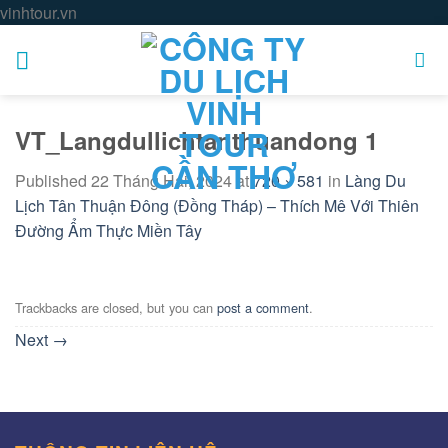
Skip
vinhtour.vn
to
content
VT_Langdullichtanthuandong 1
Published
22 Tháng Hai, 2024
at
720 × 581
in
Làng Du
Lịch Tân Thuận Đông (Đồng Tháp) – Thích Mê Với Thiên
Đường Ẩm Thực Miền Tây
Trackbacks are closed, but you can
post a comment
.
Next
→