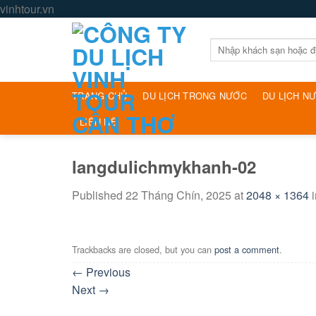
Skip
vinhtour.vn
to
content
Tìm
kiếm:
TRANG CHỦ
DU LỊCH TRONG NƯỚC
DU LỊCH N
LIÊN HỆ
langdulichmykhanh-02
Published
22 Tháng Chín, 2025
at
2048 × 1364
Trackbacks are closed, but you can
post a comment
.
←
Previous
Next
→