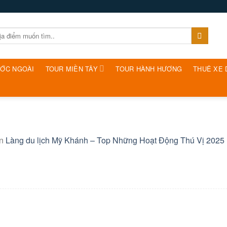
ƯỚC NGOÀI
TOUR MIỀN TÂY
TOUR HÀNH HƯƠNG
THUÊ XE 
in
Làng du lịch Mỹ Khánh – Top Những Hoạt Động Thú Vị 2025