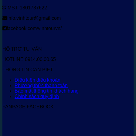
MST: 1801737622
info.vinhtour@gmail.com
facebook.com/vinhtourvn/
HỖ TRỢ TƯ VẤN
HOTLINE 0914.00.00.65
THÔNG TIN CẦN BIẾT
Điều kiện điều khoản
Phương thức thanh toán
Bảo mật thông tin khách hàng
Chính sách quy định
FANPAGE FACEBOOK