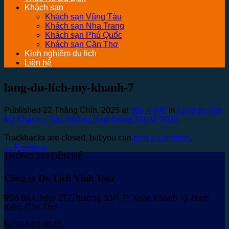
Khách sạn
Khách sạn Vũng Tàu
Khách sạn Nha Trang
Khách sạn Phú Quốc
Khách sạn Cần Thơ
Kinh nghiệm du lịch
Liên hệ
lang-du-lich-my-khanh-7
Published
22 Tháng Chín, 2025
at
960 × 640
in
Làng du lịch
Mỹ Khánh – Top Những Hoạt Động Thú Vị 2025
Trackbacks are closed, but you can
post a comment
.
←
Previous
THÔNG TIN LIÊN HỆ
Công ty Du Lịch Vinh Tour
Số 9A4, hẻm 2T2, đường 30/4, P. Xuân Khánh, Q. Ninh
Kiều, Cần Thơ
0914.00.00.65