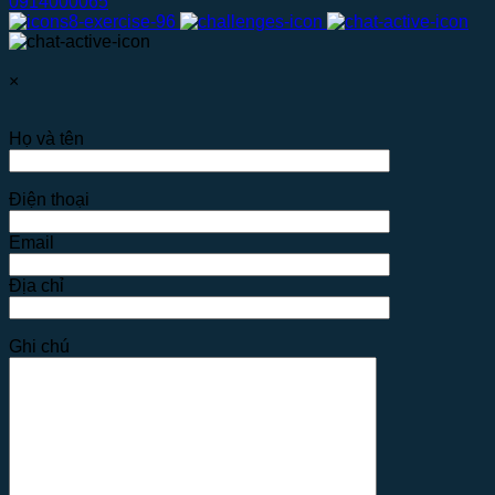
0914000065
×
Họ và tên
Điện thoại
Email
Địa chỉ
Ghi chú