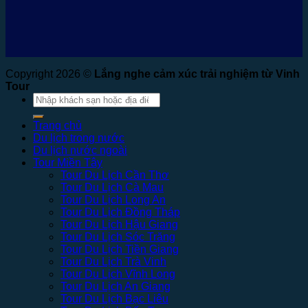
Copyright 2026 ©
Lắng nghe cảm xúc trải nghiệm từ Vinh
Tour
Tìm
kiếm:
Trang chủ
Du lịch trong nước
Du lịch nước ngoài
Tour Miền Tây
Tour Du Lịch Cần Thơ
Tour Du Lịch Cà Mau
Tour Du Lịch Long An
Tour Du Lịch Đồng Tháp
Tour Du Lịch Hậu Giang
Tour Du Lịch Sóc Trăng
Tour Du Lịch Tiền Giang
Tour Du Lịch Trà Vinh
Tour Du Lịch Vĩnh Long
Tour Du Lịch An Giang
Tour Du Lịch Bạc Liêu