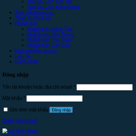
Tour Du Lịch Bến Tre
Tour Du Lịch Kiên Giang
Tour Hành Hương
Thuê Xe Du Lịch
Khách sạn
Khách sạn Vũng Tàu
Khách sạn Nha Trang
Khách sạn Phú Quốc
Khách sạn Cần Thơ
Kinh nghiệm du lịch
Liên hệ
Đăng nhập
Đăng nhập
Tên tài khoản hoặc địa chỉ email
*
Mật khẩu
*
Ghi nhớ mật khẩu
Đăng nhập
Quên mật khẩu?