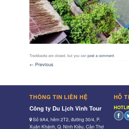
Trackbacks are closed, but you can
post a comment
.
←
Previous
THÔNG TIN LIÊN HỆ
HỖ T
Công ty Du Lịch Vinh Tour
HOTLIN
Số 9A4, hẻm 2T2, đường 30/4, P.
Xuân Khánh, Q. Ninh Kiều, Cần Thơ