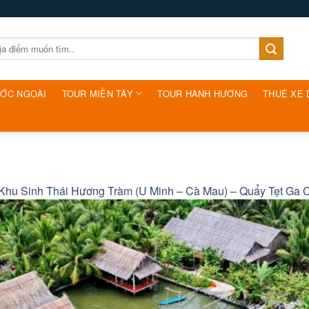
ƯỚC NGOÀI
TOUR MIỀN TÂY
TOUR HÀNH HƯƠNG
THUÊ XE 
Khu Sinh Thái Hương Tràm (U Minh – Cà Mau) – Quẩy Tẹt Ga 