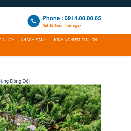
Phone : 0914.00.00.65
Gọi để được tư vấn ngay
DU LỊCH
KHÁCH SẠN
KINH NGHIỆM DU LỊCH
Cùng Đồng Đội