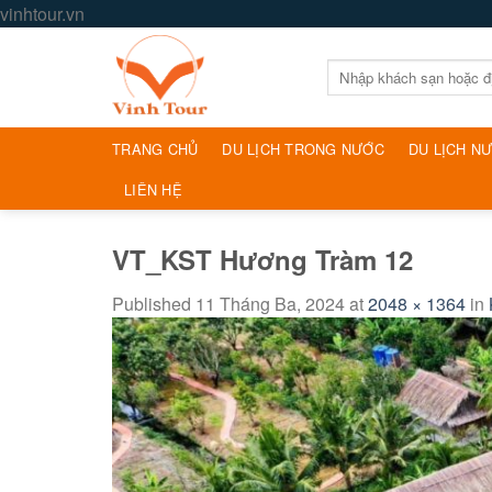
Skip
vinhtour.vn
to
content
Tìm
kiếm:
TRANG CHỦ
DU LỊCH TRONG NƯỚC
DU LỊCH N
LIÊN HỆ
VT_KST Hương Tràm 12
Published
11 Tháng Ba, 2024
at
2048 × 1364
in