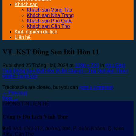
Khách sạn
Khách sạn Vũng Tàu
Khách sạn Nha Trang
Khách sạn Phú Quốc
Khách sạn Cần Thơ
Kinh nghiệm du lịch
Liên hệ
VT_KST Đồng Sen Đất Hòn 11
Published
25 Tháng Hai, 2024
at
1280 × 720
in
Khu Sinh
Thái Đồng Sen Đất Hòn (Kiên Giang) – Trải Nghiệm Thiên
Nhiên Tuyệt Vời
Trackbacks are closed, but you can
post a comment
.
←
Previous
Next
→
THÔNG TIN LIÊN HỆ
Công ty Du Lịch Vinh Tour
Số 9A4, hẻm 2T2, đường 30/4, P. Xuân Khánh, Q. Ninh
Kiều, Cần Thơ