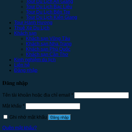
Tour Du Lịch An Giang
Tour Du Lịch Bạc Liêu
Tour Du Lịch Bến Tre
Tour Du Lịch Kiên Giang
Tour Hành Hương
Thuê Xe Du Lịch
Khách sạn
Khách sạn Vũng Tàu
Khách sạn Nha Trang
Khách sạn Phú Quốc
Khách sạn Cần Thơ
Kinh nghiệm du lịch
Liên hệ
Đăng nhập
Đăng nhập
Tên tài khoản hoặc địa chỉ email
*
Mật khẩu
*
Ghi nhớ mật khẩu
Đăng nhập
Quên mật khẩu?