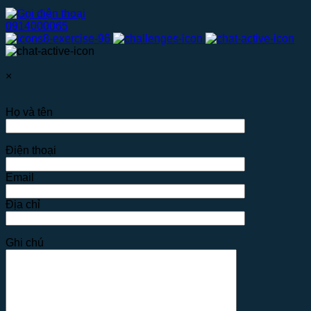
0914000065
×
Họ và tên
Điện thoại
Email
Địa chỉ
Ghi chú