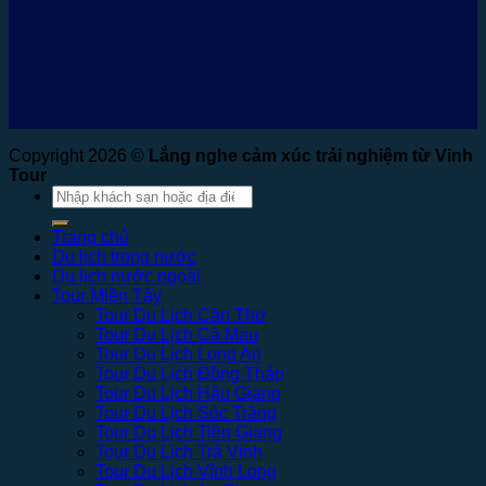
Copyright 2026 ©
Lắng nghe cảm xúc trải nghiệm từ Vinh
Tour
Tìm
kiếm:
Trang chủ
Du lịch trong nước
Du lịch nước ngoài
Tour Miền Tây
Tour Du Lịch Cần Thơ
Tour Du Lịch Cà Mau
Tour Du Lịch Long An
Tour Du Lịch Đồng Tháp
Tour Du Lịch Hậu Giang
Tour Du Lịch Sóc Trăng
Tour Du Lịch Tiền Giang
Tour Du Lịch Trà Vinh
Tour Du Lịch Vĩnh Long