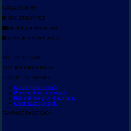
0914.00.00.65
MST: 1801737622
info.vinhtour@gmail.com
facebook.com/vinhtourvn/
HỖ TRỢ TƯ VẤN
HOTLINE 0914.00.00.65
THÔNG TIN CẦN BIẾT
Điều kiện điều khoản
Phương thức thanh toán
Bảo mật thông tin khách hàng
Chính sách quy định
FANPAGE FACEBOOK