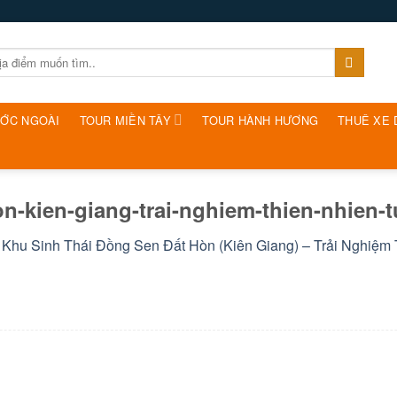
ƯỚC NGOÀI
TOUR MIỀN TÂY
TOUR HÀNH HƯƠNG
THUÊ XE 
n-kien-giang-trai-nghiem-thien-nhien-t
n
Khu Sinh Thái Đồng Sen Đất Hòn (Kiên Giang) – Trải Nghiệm 