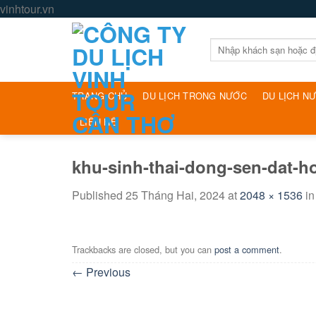
Skip
vinhtour.vn
to
content
Tìm
kiếm:
TRANG CHỦ
DU LỊCH TRONG NƯỚC
DU LỊCH N
LIÊN HỆ
khu-sinh-thai-dong-sen-dat-ho
Published
25 Tháng Hai, 2024
at
2048 × 1536
i
Trackbacks are closed, but you can
post a comment
.
←
Previous