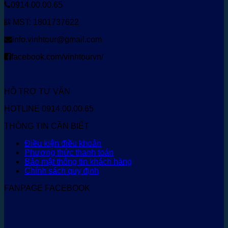
0914.00.00.65
MST: 1801737622
info.vinhtour@gmail.com
facebook.com/vinhtourvn/
HỖ TRỢ TƯ VẤN
HOTLINE 0914.00.00.65
THÔNG TIN CẦN BIẾT
Điều kiện điều khoản
Phương thức thanh toán
Bảo mật thông tin khách hàng
Chính sách quy định
FANPAGE FACEBOOK