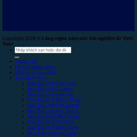
Copyright 2026 ©
Lắng nghe cảm xúc trải nghiệm từ Vinh
Tour
Tìm
kiếm:
Trang chủ
Du lịch trong nước
Du lịch nước ngoài
Tour Miền Tây
Tour Du Lịch Cần Thơ
Tour Du Lịch Cà Mau
Tour Du Lịch Long An
Tour Du Lịch Đồng Tháp
Tour Du Lịch Hậu Giang
Tour Du Lịch Sóc Trăng
Tour Du Lịch Tiền Giang
Tour Du Lịch Trà Vinh
Tour Du Lịch Vĩnh Long
Tour Du Lịch An Giang