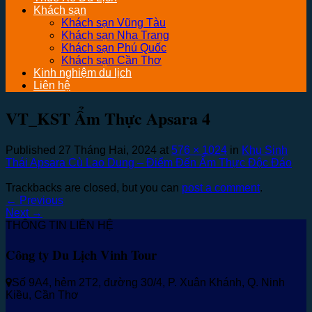
Khách sạn
Khách sạn Vũng Tàu
Khách sạn Nha Trang
Khách sạn Phú Quốc
Khách sạn Cần Thơ
Kinh nghiệm du lịch
Liên hệ
VT_KST Ẩm Thực Apsara 4
Published
27 Tháng Hai, 2024
at
576 × 1024
in
Khu Sinh
Thái Apsara Cù Lao Dung – Điểm Đến Ẩm Thực Độc Đáo
Trackbacks are closed, but you can
post a comment
.
←
Previous
Next
→
THÔNG TIN LIÊN HỆ
Công ty Du Lịch Vinh Tour
Số 9A4, hẻm 2T2, đường 30/4, P. Xuân Khánh, Q. Ninh
Kiều, Cần Thơ