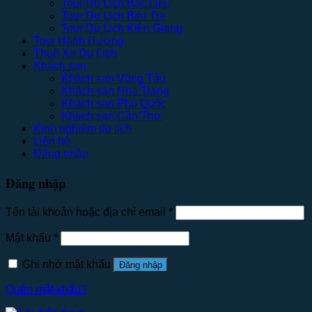
Tour Du Lịch Bạc Liêu
Tour Du Lịch Bến Tre
Tour Du Lịch Kiên Giang
Tour Hành Hương
Thuê Xe Du Lịch
Khách sạn
Khách sạn Vũng Tàu
Khách sạn Nha Trang
Khách sạn Phú Quốc
Khách sạn Cần Thơ
Kinh nghiệm du lịch
Liên hệ
Đăng nhập
Đăng nhập
Tên tài khoản hoặc địa chỉ email
*
Mật khẩu
*
Ghi nhớ mật khẩu
Đăng nhập
Quên mật khẩu?