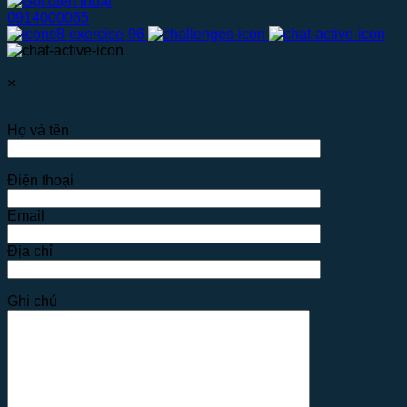
0914000065
×
Họ và tên
Điện thoại
Email
Địa chỉ
Ghi chú