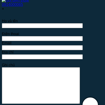
0914000065
×
Họ và tên
Điện thoại
Email
Địa chỉ
Ghi chú