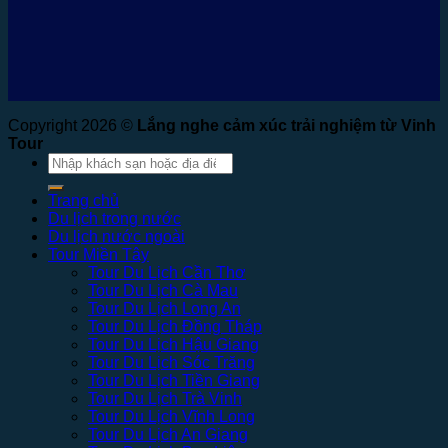
Copyright 2026 ©
Lắng nghe cảm xúc trải nghiệm từ Vinh
Tour
Tìm
kiếm:
Trang chủ
Du lịch trong nước
Du lịch nước ngoài
Tour Miền Tây
Tour Du Lịch Cần Thơ
Tour Du Lịch Cà Mau
Tour Du Lịch Long An
Tour Du Lịch Đồng Tháp
Tour Du Lịch Hậu Giang
Tour Du Lịch Sóc Trăng
Tour Du Lịch Tiền Giang
Tour Du Lịch Trà Vinh
Tour Du Lịch Vĩnh Long
Tour Du Lịch An Giang