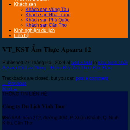
Khách sạn
Khách sạn Vũng Tàu
Khách sạn Nha Trang
Khách sạn Phú Quốc
Khách sạn Cần Thơ
Kinh nghiệm du lịch
Liên hệ
VT_KST Ẩm Thực Apsara 12
Published
27 Tháng Hai, 2024
at
540 × 960
in
Khu Sinh Thái
Apsara Cù Lao Dung – Điểm Đến Ẩm Thực Độc Đáo
Trackbacks are closed, but you can
post a comment
.
←
Previous
Next
→
THÔNG TIN LIÊN HỆ
Công ty Du Lịch Vinh Tour
Số 9A4, hẻm 2T2, đường 30/4, P. Xuân Khánh, Q. Ninh
Kiều, Cần Thơ