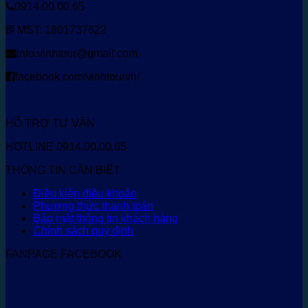
0914.00.00.65
MST: 1801737622
info.vinhtour@gmail.com
facebook.com/vinhtourvn/
HỖ TRỢ TƯ VẤN
HOTLINE 0914.00.00.65
THÔNG TIN CẦN BIẾT
Điều kiện điều khoản
Phương thức thanh toán
Bảo mật thông tin khách hàng
Chính sách quy định
FANPAGE FACEBOOK