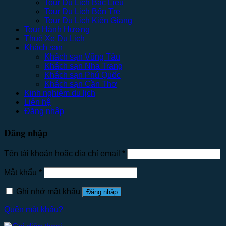
Tour Du Lịch Bạc Liêu
Tour Du Lịch Bến Tre
Tour Du Lịch Kiên Giang
Tour Hành Hương
Thuê Xe Du Lịch
Khách sạn
Khách sạn Vũng Tàu
Khách sạn Nha Trang
Khách sạn Phú Quốc
Khách sạn Cần Thơ
Kinh nghiệm du lịch
Liên hệ
Đăng nhập
Đăng nhập
Tên tài khoản hoặc địa chỉ email
*
Mật khẩu
*
Ghi nhớ mật khẩu
Đăng nhập
Quên mật khẩu?