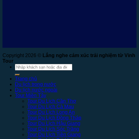
Copyright 2026 ©
Lắng nghe cảm xúc trải nghiệm từ Vinh
Tour
Tìm
kiếm:
Trang chủ
Du lịch trong nước
Du lịch nước ngoài
Tour Miền Tây
Tour Du Lịch Cần Thơ
Tour Du Lịch Cà Mau
Tour Du Lịch Long An
Tour Du Lịch Đồng Tháp
Tour Du Lịch Hậu Giang
Tour Du Lịch Sóc Trăng
Tour Du Lịch Tiền Giang