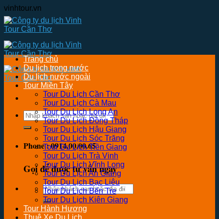
Skip
vinhtour.vn
to
content
Trang chủ
Du lịch trong nước
Du lịch nước ngoài
Tour Miền Tây
Tour Du Lịch Cần Thơ
Tour Du Lịch Cà Mau
Tour Du Lịch Long An
Tìm
Tour Du Lịch Đồng Tháp
kiếm:
Tour Du Lịch Hậu Giang
Tour Du Lịch Sóc Trăng
Phone : 0914.00.00.65
Tour Du Lịch Tiền Giang
Tour Du Lịch Trà Vinh
Tour Du Lịch Vĩnh Long
Gọi để được tư vấn ngay
Tour Du Lịch An Giang
Tour Du Lịch Bạc Liêu
Tìm
Tour Du Lịch Bến Tre
kiếm:
Tour Du Lịch Kiên Giang
Tour Hành Hương
Thuê Xe Du Lịch