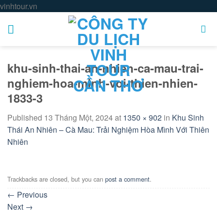
Skip
vinhtour.vn
to
content
khu-sinh-thai-an-nhien-ca-mau-trai-
nghiem-hoa-minh-voi-thien-nhien-
1833-3
Published
13 Tháng Một, 2024
at
1350 × 902
in
Khu Sinh
Thái An Nhiên – Cà Mau: Trải Nghiệm Hòa Mình Với Thiên
Nhiên
Trackbacks are closed, but you can
post a comment
.
←
Previous
Next
→