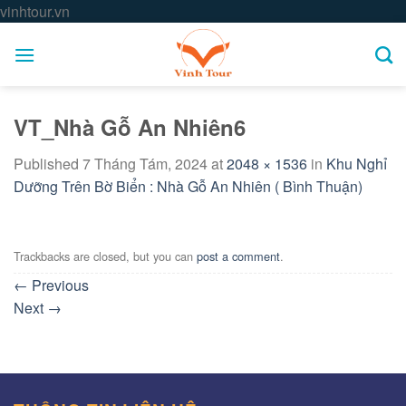
Skip
vinhtour.vn
to
content
VT_Nhà Gỗ An Nhiên6
Published
7 Tháng Tám, 2024
at
2048 × 1536
in
Khu Nghỉ
Dưỡng Trên Bờ Biển : Nhà Gỗ An Nhiên ( Bình Thuận)
Trackbacks are closed, but you can
post a comment
.
←
Previous
Next
→