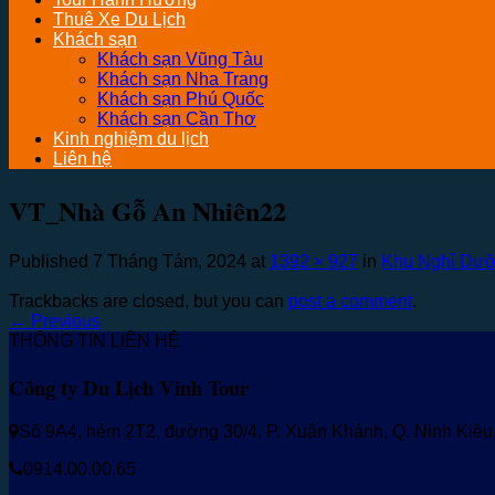
Thuê Xe Du Lịch
Khách sạn
Khách sạn Vũng Tàu
Khách sạn Nha Trang
Khách sạn Phú Quốc
Khách sạn Cần Thơ
Kinh nghiệm du lịch
Liên hệ
VT_Nhà Gỗ An Nhiên22
Published
7 Tháng Tám, 2024
at
1392 × 927
in
Khu Nghỉ Dưỡn
Trackbacks are closed, but you can
post a comment
.
←
Previous
THÔNG TIN LIÊN HỆ
Công ty Du Lịch Vinh Tour
Số 9A4, hẻm 2T2, đường 30/4, P. Xuân Khánh, Q. Ninh Kiề
0914.00.00.65