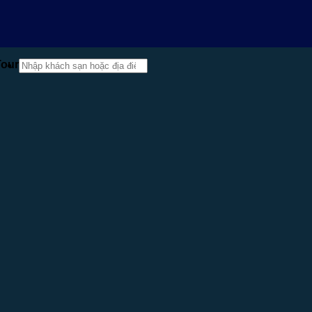
Tìm
Tour
kiếm: