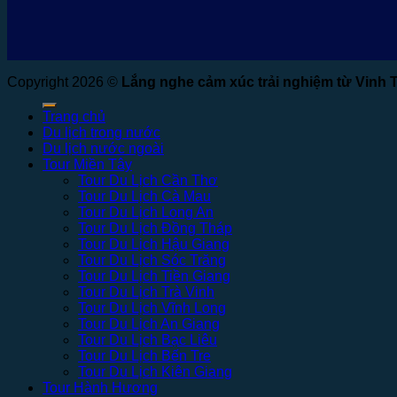
Copyright 2026 ©
Lắng nghe cảm xúc trải nghiệm từ Vinh 
Trang chủ
Du lịch trong nước
Du lịch nước ngoài
Tour Miền Tây
Tour Du Lịch Cần Thơ
Tour Du Lịch Cà Mau
Tour Du Lịch Long An
Tour Du Lịch Đồng Tháp
Tour Du Lịch Hậu Giang
Tour Du Lịch Sóc Trăng
Tour Du Lịch Tiền Giang
Tour Du Lịch Trà Vinh
Tour Du Lịch Vĩnh Long
Tour Du Lịch An Giang
Tour Du Lịch Bạc Liêu
Tour Du Lịch Bến Tre
Tour Du Lịch Kiên Giang
Tour Hành Hương