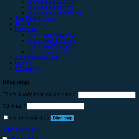
Tour Du Lịch Bạc Liêu
Tour Du Lịch Bến Tre
Tour Du Lịch Kiên Giang
Tour Hành Hương
Thuê Xe Du Lịch
Khách sạn
Khách sạn Vũng Tàu
Khách sạn Nha Trang
Khách sạn Phú Quốc
Khách sạn Cần Thơ
Kinh nghiệm du lịch
Liên hệ
Đăng nhập
Đăng nhập
Tên tài khoản hoặc địa chỉ email
*
Mật khẩu
*
Ghi nhớ mật khẩu
Đăng nhập
Quên mật khẩu?