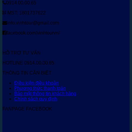
0914.00.00.65
MST: 1801737622
info.vinhtour@gmail.com
facebook.com/vinhtourvn/
HỖ TRỢ TƯ VẤN
HOTLINE 0914.00.00.65
THÔNG TIN CẦN BIẾT
Điều kiện điều khoản
Phương thức thanh toán
Bảo mật thông tin khách hàng
Chính sách quy định
FANPAGE FACEBOOK