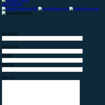
0914000065
×
Họ và tên
Điện thoại
Email
Địa chỉ
Ghi chú