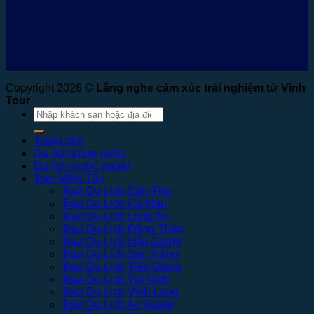
Copyright 2026 ©
Lắng nghe cảm xúc trải nghiệm từ Vinh
Tour
Tìm
kiếm:
Trang chủ
Du lịch trong nước
Du lịch nước ngoài
Tour Miền Tây
Tour Du Lịch Cần Thơ
Tour Du Lịch Cà Mau
Tour Du Lịch Long An
Tour Du Lịch Đồng Tháp
Tour Du Lịch Hậu Giang
Tour Du Lịch Sóc Trăng
Tour Du Lịch Tiền Giang
Tour Du Lịch Trà Vinh
Tour Du Lịch Vĩnh Long
Tour Du Lịch An Giang