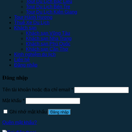
Tour Du Lịch Bạc Liêu
Tour Du Lịch Bến Tre
Tour Du Lịch Kiên Giang
Tour Hành Hương
Thuê Xe Du Lịch
Khách sạn
Khách sạn Vũng Tàu
Khách sạn Nha Trang
Khách sạn Phú Quốc
Khách sạn Cần Thơ
Kinh nghiệm du lịch
Liên hệ
Đăng nhập
Đăng nhập
Tên tài khoản hoặc địa chỉ email
*
Mật khẩu
*
Ghi nhớ mật khẩu
Đăng nhập
Quên mật khẩu?