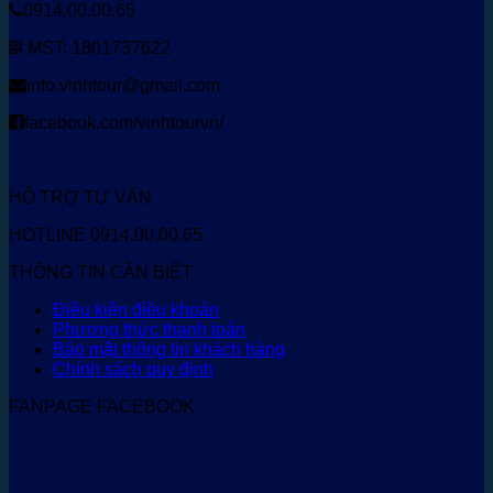
0914.00.00.65
MST: 1801737622
info.vinhtour@gmail.com
facebook.com/vinhtourvn/
HỖ TRỢ TƯ VẤN
HOTLINE 0914.00.00.65
THÔNG TIN CẦN BIẾT
Điều kiện điều khoản
Phương thức thanh toán
Bảo mật thông tin khách hàng
Chính sách quy định
FANPAGE FACEBOOK