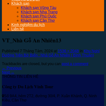
Khách sạn
Khách sạn Vũng Tàu
Khách sạn Nha Trang
Khách sạn Phú Quốc
Khách sạn Cần Thơ
Kinh nghiệm du lịch
Liên hệ
VT_Nhà Gỗ An Nhiên13
Published
7 Tháng Tám, 2024
at
1536 × 2048
in
Khu Nghỉ
Dưỡng Trên Bờ Biển : Nhà Gỗ An Nhiên ( Bình Thuận)
Trackbacks are closed, but you can
post a comment
.
←
Previous
Next
→
THÔNG TIN LIÊN HỆ
Công ty Du Lịch Vinh Tour
Số 9A4, hẻm 2T2, đường 30/4, P. Xuân Khánh, Q. Ninh
Kiều, Cần Thơ