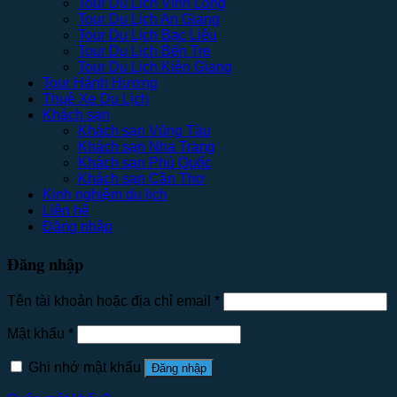
Tour Du Lịch Vĩnh Long
Tour Du Lịch An Giang
Tour Du Lịch Bạc Liêu
Tour Du Lịch Bến Tre
Tour Du Lịch Kiên Giang
Tour Hành Hương
Thuê Xe Du Lịch
Khách sạn
Khách sạn Vũng Tàu
Khách sạn Nha Trang
Khách sạn Phú Quốc
Khách sạn Cần Thơ
Kinh nghiệm du lịch
Liên hệ
Đăng nhập
Đăng nhập
Tên tài khoản hoặc địa chỉ email
*
Mật khẩu
*
Ghi nhớ mật khẩu
Đăng nhập