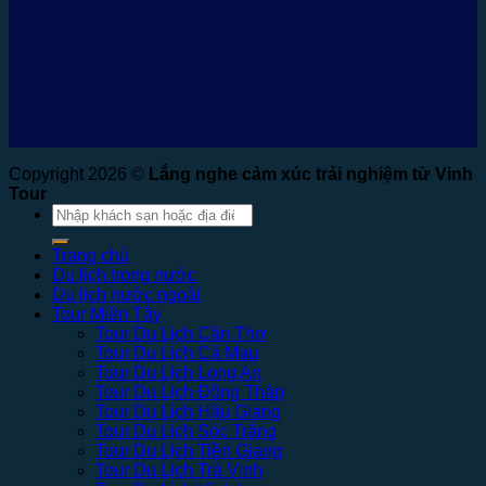
Copyright 2026 ©
Lắng nghe cảm xúc trải nghiệm từ Vinh
Tour
Tìm
kiếm:
Trang chủ
Du lịch trong nước
Du lịch nước ngoài
Tour Miền Tây
Tour Du Lịch Cần Thơ
Tour Du Lịch Cà Mau
Tour Du Lịch Long An
Tour Du Lịch Đồng Tháp
Tour Du Lịch Hậu Giang
Tour Du Lịch Sóc Trăng
Tour Du Lịch Tiền Giang
Tour Du Lịch Trà Vinh