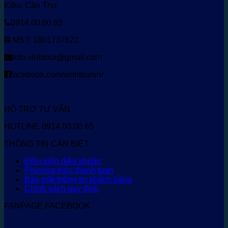
Kiều, Cần Thơ
0914.00.00.65
MST: 1801737622
info.vinhtour@gmail.com
facebook.com/vinhtourvn/
HỖ TRỢ TƯ VẤN
HOTLINE 0914.00.00.65
THÔNG TIN CẦN BIẾT
Điều kiện điều khoản
Phương thức thanh toán
Bảo mật thông tin khách hàng
Chính sách quy định
FANPAGE FACEBOOK