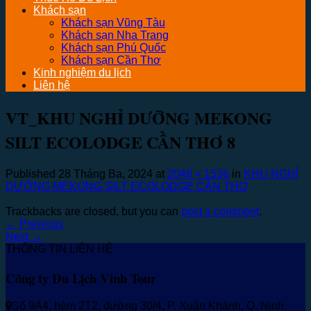
Khách sạn
Khách sạn Vũng Tàu
Khách sạn Nha Trang
Khách sạn Phú Quốc
Khách sạn Cần Thơ
Kinh nghiệm du lịch
Liên hệ
VT_KHU NGHỈ DƯỠNG MEKONG
SILT ECOLODGE CẦN THƠ 8
Published
28 Tháng Ba, 2024
at
2048 × 1536
in
KHU NGHỈ
DƯỠNG MEKONG SILT ECOLODGE CẦN THƠ
Trackbacks are closed, but you can
post a comment
.
←
Previous
Next
→
THÔNG TIN LIÊN HỆ
Công ty Du Lịch Vinh Tour
Số 9A4, hẻm 2T2, đường 30/4, P. Xuân Khánh, Q. Ninh