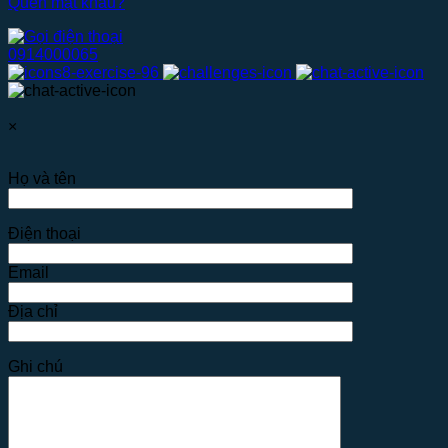
Quên mật khẩu?
0914000065
×
Họ và tên
Điện thoại
Email
Địa chỉ
Ghi chú