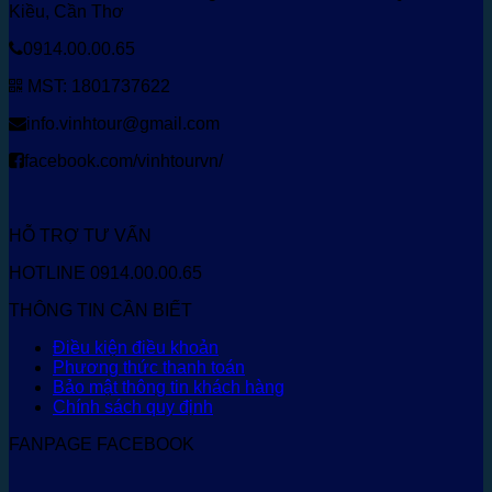
Kiều, Cần Thơ
0914.00.00.65
MST: 1801737622
info.vinhtour@gmail.com
facebook.com/vinhtourvn/
HỖ TRỢ TƯ VẤN
HOTLINE 0914.00.00.65
THÔNG TIN CẦN BIẾT
Điều kiện điều khoản
Phương thức thanh toán
Bảo mật thông tin khách hàng
Chính sách quy định
FANPAGE FACEBOOK