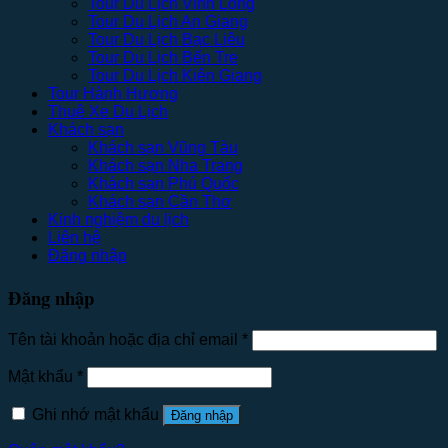
Tour Du Lịch Vĩnh Long
Tour Du Lịch An Giang
Tour Du Lịch Bạc Liêu
Tour Du Lịch Bến Tre
Tour Du Lịch Kiên Giang
Tour Hành Hương
Thuê Xe Du Lịch
Khách sạn
Khách sạn Vũng Tàu
Khách sạn Nha Trang
Khách sạn Phú Quốc
Khách sạn Cần Thơ
Kinh nghiệm du lịch
Liên hệ
Đăng nhập
Đăng nhập
Tên tài khoản hoặc địa chỉ email
*
Mật khẩu
*
Ghi nhớ mật khẩu
Đăng nhập