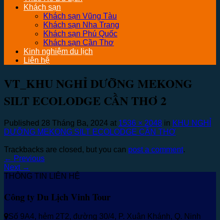
Khách sạn
Khách sạn Vũng Tàu
Khách sạn Nha Trang
Khách sạn Phú Quốc
Khách sạn Cần Thơ
Kinh nghiệm du lịch
Liên hệ
VT_KHU NGHỈ DƯỠNG MEKONG
SILT ECOLODGE CẦN THƠ 2
Published
28 Tháng Ba, 2024
at
1536 × 2048
in
KHU NGHỈ
DƯỠNG MEKONG SILT ECOLODGE CẦN THƠ
Trackbacks are closed, but you can
post a comment
.
←
Previous
Next
→
THÔNG TIN LIÊN HỆ
Công ty Du Lịch Vinh Tour
Số 9A4, hẻm 2T2, đường 30/4, P. Xuân Khánh, Q. Ninh