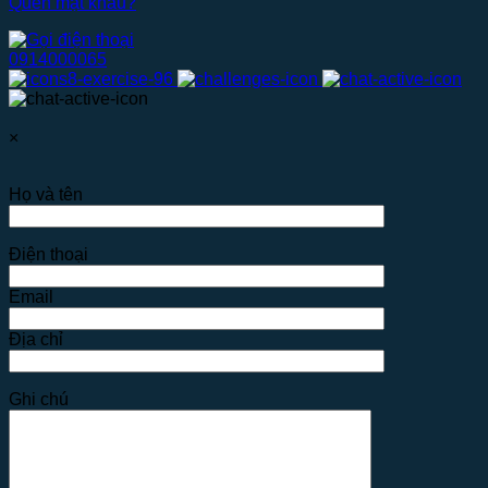
Quên mật khẩu?
0914000065
×
Họ và tên
Điện thoại
Email
Địa chỉ
Ghi chú