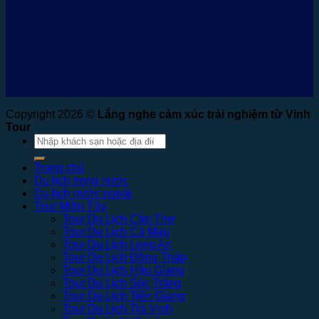
Copyright 2026 ©
Lắng nghe cảm xúc trải nghiệm từ Vinh
Tour
Tìm
kiếm:
Trang chủ
Du lịch trong nước
Du lịch nước ngoài
Tour Miền Tây
Tour Du Lịch Cần Thơ
Tour Du Lịch Cà Mau
Tour Du Lịch Long An
Tour Du Lịch Đồng Tháp
Tour Du Lịch Hậu Giang
Tour Du Lịch Sóc Trăng
Tour Du Lịch Tiền Giang
Tour Du Lịch Trà Vinh