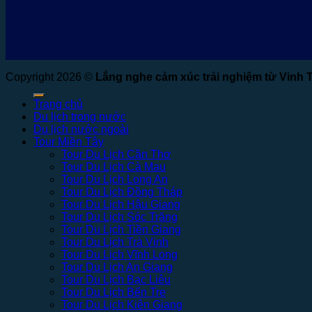
Copyright 2026 ©
Lắng nghe cảm xúc trải nghiệm từ Vinh 
Trang chủ
Du lịch trong nước
Du lịch nước ngoài
Tour Miền Tây
Tour Du Lịch Cần Thơ
Tour Du Lịch Cà Mau
Tour Du Lịch Long An
Tour Du Lịch Đồng Tháp
Tour Du Lịch Hậu Giang
Tour Du Lịch Sóc Trăng
Tour Du Lịch Tiền Giang
Tour Du Lịch Trà Vinh
Tour Du Lịch Vĩnh Long
Tour Du Lịch An Giang
Tour Du Lịch Bạc Liêu
Tour Du Lịch Bến Tre
Tour Du Lịch Kiên Giang