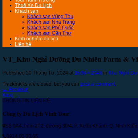
Thuê Xe Du Lịch
Khách sạn
Khách sạn Vũng Tàu
Khách sạn Nha Trang
Khách sạn Phú Quốc
Khách sạn Cần Thơ
Kinh nghiệm du lịch
Liên hệ
VT_Khu Nghỉ Dưỡng Du Nhiên Farm & Vil
Published
20 Tháng Tư, 2024
at
1536 × 2048
in
Khu Nghỉ Dưỡ
Trackbacks are closed, but you can
post a comment
.
←
Previous
Next
→
THÔNG TIN LIÊN HỆ
Công ty Du Lịch Vinh Tour
Số 9A4, hẻm 2T2, đường 30/4, P. Xuân Khánh, Q. Ninh Kiề
0914.00.00.65