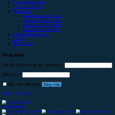
Tour Hành Hương
Thuê Xe Du Lịch
Khách sạn
Khách sạn Vũng Tàu
Khách sạn Nha Trang
Khách sạn Phú Quốc
Khách sạn Cần Thơ
Kinh nghiệm du lịch
Liên hệ
Đăng nhập
Đăng nhập
Tên tài khoản hoặc địa chỉ email
*
Mật khẩu
*
Ghi nhớ mật khẩu
Đăng nhập
Quên mật khẩu?
0914000065