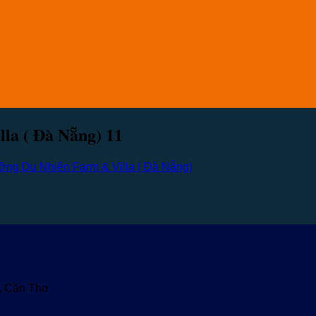
la ( Đà Nẵng) 11
ng Du Nhiên Farm & Villa ( Đà Nẵng)
u, Cần Thơ