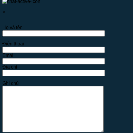
×
Họ và tên
Điện thoại
Email
Địa chỉ
Ghi chú