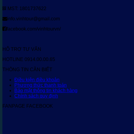
MST: 1801737622
info.vinhtour@gmail.com
facebook.com/vinhtourvn/
HỖ TRỢ TƯ VẤN
HOTLINE 0914.00.00.65
THÔNG TIN CẦN BIẾT
Điều kiện điều khoản
Phương thức thanh toán
Bảo mật thông tin khách hàng
Chính sách quy định
FANPAGE FACEBOOK