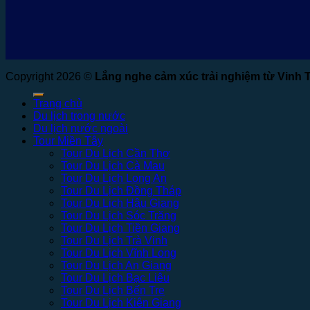
Copyright 2026 ©
Lắng nghe cảm xúc trải nghiệm từ Vinh 
Trang chủ
Du lịch trong nước
Du lịch nước ngoài
Tour Miền Tây
Tour Du Lịch Cần Thơ
Tour Du Lịch Cà Mau
Tour Du Lịch Long An
Tour Du Lịch Đồng Tháp
Tour Du Lịch Hậu Giang
Tour Du Lịch Sóc Trăng
Tour Du Lịch Tiền Giang
Tour Du Lịch Trà Vinh
Tour Du Lịch Vĩnh Long
Tour Du Lịch An Giang
Tour Du Lịch Bạc Liêu
Tour Du Lịch Bến Tre
Tour Du Lịch Kiên Giang