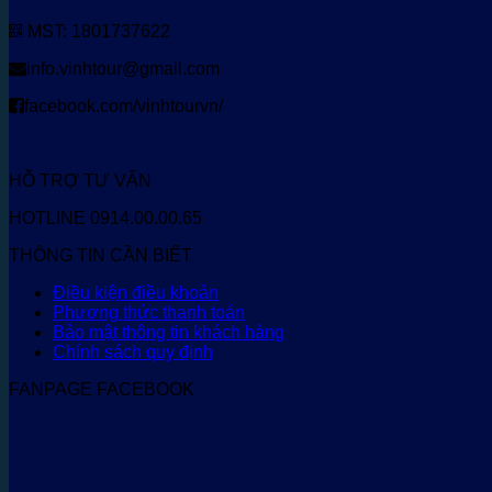
MST: 1801737622
info.vinhtour@gmail.com
facebook.com/vinhtourvn/
HỖ TRỢ TƯ VẤN
HOTLINE 0914.00.00.65
THÔNG TIN CẦN BIẾT
Điều kiện điều khoản
Phương thức thanh toán
Bảo mật thông tin khách hàng
Chính sách quy định
FANPAGE FACEBOOK