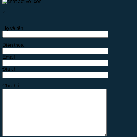
×
Họ và tên
Điện thoại
Email
Địa chỉ
Ghi chú