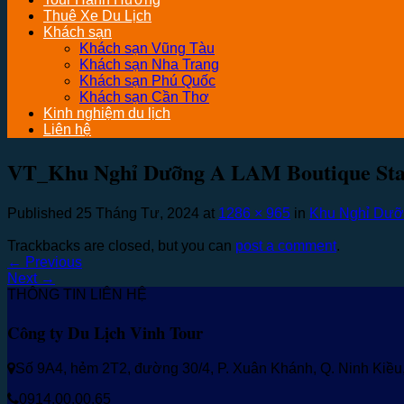
Thuê Xe Du Lịch
Khách sạn
Khách sạn Vũng Tàu
Khách sạn Nha Trang
Khách sạn Phú Quốc
Khách sạn Cần Thơ
Kinh nghiệm du lịch
Liên hệ
VT_Khu Nghỉ Dưỡng A LAM Boutique Sta
Published
25 Tháng Tư, 2024
at
1286 × 965
in
Khu Nghỉ Dưỡn
Trackbacks are closed, but you can
post a comment
.
←
Previous
Next
→
THÔNG TIN LIÊN HỆ
Công ty Du Lịch Vinh Tour
Số 9A4, hẻm 2T2, đường 30/4, P. Xuân Khánh, Q. Ninh Kiề
0914.00.00.65