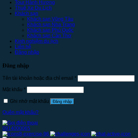
Tour Hành Hương
Thuê Xe Du Lịch
Khách sạn
Khách sạn Vũng Tàu
Khách sạn Nha Trang
Khách sạn Phú Quốc
Khách sạn Cần Thơ
Kinh nghiệm du lịch
Liên hệ
Đăng nhập
Đăng nhập
Tên tài khoản hoặc địa chỉ email
*
Mật khẩu
*
Ghi nhớ mật khẩu
Đăng nhập
Quên mật khẩu?
0914000065