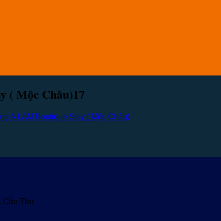
y ( Mộc Châu)17
g A LAM Boutique Stay ( Mộc Châu)
u, Cần Thơ