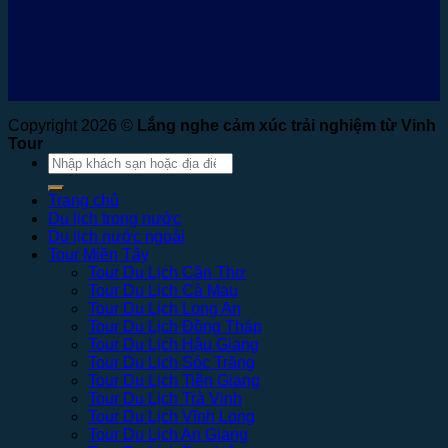
Copyright 2026 ©
Lắng nghe cảm xúc trải nghiệm từ Vinh
Tour
Tìm
kiếm:
Trang chủ
Du lịch trong nước
Du lịch nước ngoài
Tour Miền Tây
Tour Du Lịch Cần Thơ
Tour Du Lịch Cà Mau
Tour Du Lịch Long An
Tour Du Lịch Đồng Tháp
Tour Du Lịch Hậu Giang
Tour Du Lịch Sóc Trăng
Tour Du Lịch Tiền Giang
Tour Du Lịch Trà Vinh
Tour Du Lịch Vĩnh Long
Tour Du Lịch An Giang