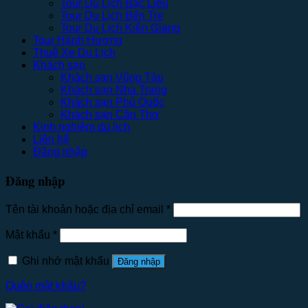
Tour Du Lịch Bạc Liêu
Tour Du Lịch Bến Tre
Tour Du Lịch Kiên Giang
Tour Hành Hương
Thuê Xe Du Lịch
Khách sạn
Khách sạn Vũng Tàu
Khách sạn Nha Trang
Khách sạn Phú Quốc
Khách sạn Cần Thơ
Kinh nghiệm du lịch
Liên hệ
Đăng nhập
Đăng nhập
Tên tài khoản hoặc địa chỉ email
*
Mật khẩu
*
Ghi nhớ mật khẩu
Đăng nhập
Quên mật khẩu?