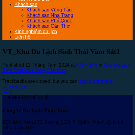
Khách sạn
Khách sạn Vũng Tàu
Khách sạn Nha Trang
Khách sạn Phú Quốc
Khách sạn Cần Thơ
Kinh nghiệm du lịch
Liên hệ
VT_Khu Du Lịch Sinh Thái Vàm Sát1
Published
11 Tháng Tám, 2024
at
896 × 508
in
Khu Du Lịch
Sinh Thái Vàm Sát ( Cần Giờ)
Trackbacks are closed, but you can
post a comment
.
←
Previous
Next
→
THÔNG TIN LIÊN HỆ
Công ty Du Lịch Vinh Tour
Số 9A4, hẻm 2T2, đường 30/4, P. Xuân Khánh, Q. Ninh
Kiều, Cần Thơ