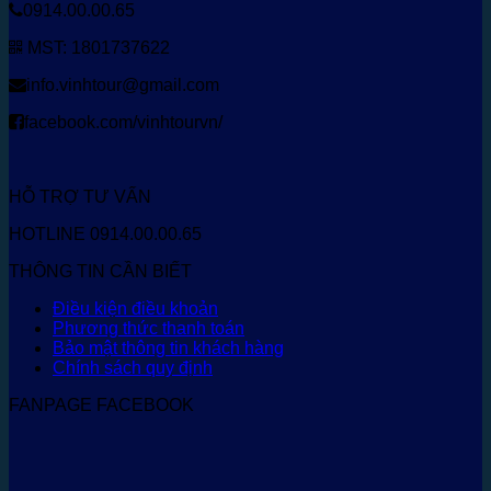
0914.00.00.65
MST: 1801737622
info.vinhtour@gmail.com
facebook.com/vinhtourvn/
HỖ TRỢ TƯ VẤN
HOTLINE 0914.00.00.65
THÔNG TIN CẦN BIẾT
Điều kiện điều khoản
Phương thức thanh toán
Bảo mật thông tin khách hàng
Chính sách quy định
FANPAGE FACEBOOK