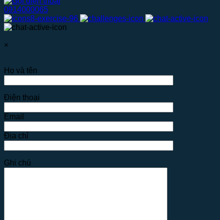
0914000065
×
Họ và tên
Điện thoại
Email
Địa chỉ
Ghi chú