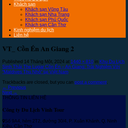
Khách sạn
Khách sạn Vũng Tàu
Khách sạn Nha Trang
Khách sạn Phú Quốc
Khách sạn Cần Thơ
Kinh nghiệm du lịch
Liên hệ
VT_ Cồn Én An Giang 2
Published
14 Tháng Một, 2024
at
1440 × 810
in
Khu Du Lịch
Sinh Thái The Lugar Cồn Én – An Giang: Trải Nghiệm Với
“Maldives Thu Nhỏ” tại Việt Nam
Trackbacks are closed, but you can
post a comment
.
←
Previous
Next
→
THÔNG TIN LIÊN HỆ
Công ty Du Lịch Vinh Tour
Số 9A4, hẻm 2T2, đường 30/4, P. Xuân Khánh, Q. Ninh
Kiều, Cần Thơ