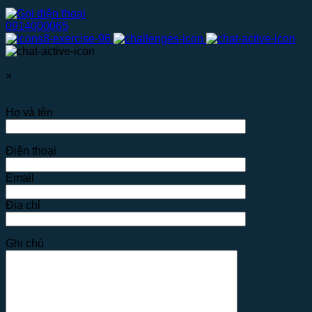
0914000065
×
Họ và tên
Điện thoại
Email
Địa chỉ
Ghi chú