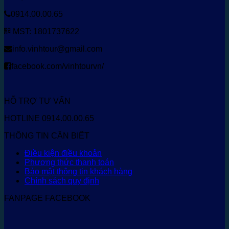
0914.00.00.65
MST: 1801737622
info.vinhtour@gmail.com
facebook.com/vinhtourvn/
HỖ TRỢ TƯ VẤN
HOTLINE 0914.00.00.65
THÔNG TIN CẦN BIẾT
Điều kiện điều khoản
Phương thức thanh toán
Bảo mật thông tin khách hàng
Chính sách quy định
FANPAGE FACEBOOK