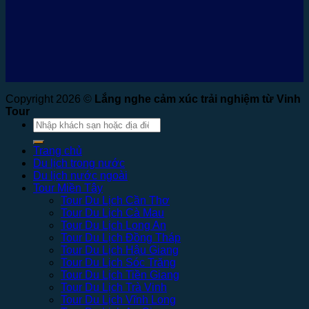
Copyright 2026 ©
Lắng nghe cảm xúc trải nghiệm từ Vinh
Tour
Tìm
kiếm:
Trang chủ
Du lịch trong nước
Du lịch nước ngoài
Tour Miền Tây
Tour Du Lịch Cần Thơ
Tour Du Lịch Cà Mau
Tour Du Lịch Long An
Tour Du Lịch Đồng Tháp
Tour Du Lịch Hậu Giang
Tour Du Lịch Sóc Trăng
Tour Du Lịch Tiền Giang
Tour Du Lịch Trà Vinh
Tour Du Lịch Vĩnh Long