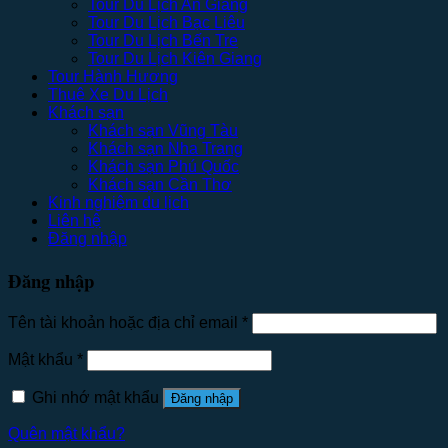
Tour Du Lịch An Giang
Tour Du Lịch Bạc Liêu
Tour Du Lịch Bến Tre
Tour Du Lịch Kiên Giang
Tour Hành Hương
Thuê Xe Du Lịch
Khách sạn
Khách sạn Vũng Tàu
Khách sạn Nha Trang
Khách sạn Phú Quốc
Khách sạn Cần Thơ
Kinh nghiệm du lịch
Liên hệ
Đăng nhập
Đăng nhập
Tên tài khoản hoặc địa chỉ email
*
Mật khẩu
*
Ghi nhớ mật khẩu
Đăng nhập
Quên mật khẩu?