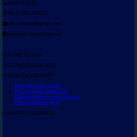
0914.00.00.65
MST: 1801737622
info.vinhtour@gmail.com
facebook.com/vinhtourvn/
HỖ TRỢ TƯ VẤN
HOTLINE 0914.00.00.65
THÔNG TIN CẦN BIẾT
Điều kiện điều khoản
Phương thức thanh toán
Bảo mật thông tin khách hàng
Chính sách quy định
FANPAGE FACEBOOK