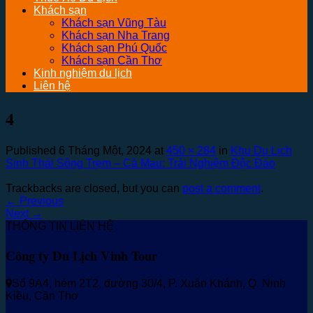
Khách sạn
Khách sạn Vũng Tàu
Khách sạn Nha Trang
Khách sạn Phú Quốc
Khách sạn Cần Thơ
Kinh nghiệm du lịch
Liên hệ
4
Published
6 Tháng Một, 2024
at
450 × 284
in
Khu Du Lịch
Sinh Thái Sông Trẹm – Cà Mau: Trải Nghiệm Độc Đáo
Trackbacks are closed, but you can
post a comment
.
←
Previous
Next
→
THÔNG TIN LIÊN HỆ
Công ty Du Lịch Vinh Tour
Số 9A4, hẻm 2T2, đường 30/4, P. Xuân Khánh, Q. Ninh
Kiều, Cần Thơ