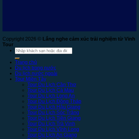
Copyright 2026 ©
Lắng nghe cảm xúc trải nghiệm từ Vinh
Tour
Tìm
kiếm:
Trang chủ
Du lịch trong nước
Du lịch nước ngoài
Tour Miền Tây
Tour Du Lịch Cần Thơ
Tour Du Lịch Cà Mau
Tour Du Lịch Long An
Tour Du Lịch Đồng Tháp
Tour Du Lịch Hậu Giang
Tour Du Lịch Sóc Trăng
Tour Du Lịch Tiền Giang
Tour Du Lịch Trà Vinh
Tour Du Lịch Vĩnh Long
Tour Du Lịch An Giang