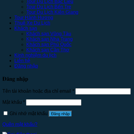
Tour Du Lịch Bạc Liêu
Tour Du Lịch Bến Tre
Tour Du Lịch Kiên Giang
Tour Hành Hương
Thuê Xe Du Lịch
Khách sạn
Khách sạn Vũng Tàu
Khách sạn Nha Trang
Khách sạn Phú Quốc
Khách sạn Cần Thơ
Kinh nghiệm du lịch
Liên hệ
Đăng nhập
Đăng nhập
Tên tài khoản hoặc địa chỉ email
*
Mật khẩu
*
Ghi nhớ mật khẩu
Đăng nhập
Quên mật khẩu?