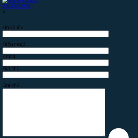
0914000065
×
Họ và tên
Điện thoại
Email
Địa chỉ
Ghi chú