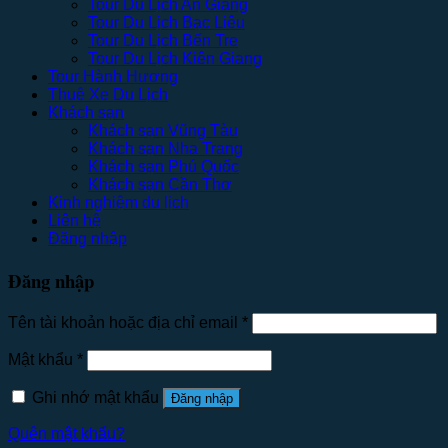
Tour Du Lịch An Giang
Tour Du Lịch Bạc Liêu
Tour Du Lịch Bến Tre
Tour Du Lịch Kiên Giang
Tour Hành Hương
Thuê Xe Du Lịch
Khách sạn
Khách sạn Vũng Tàu
Khách sạn Nha Trang
Khách sạn Phú Quốc
Khách sạn Cần Thơ
Kinh nghiệm du lịch
Liên hệ
Đăng nhập
Đăng nhập
Tên tài khoản hoặc địa chỉ email
*
Mật khẩu
*
Ghi nhớ mật khẩu
Đăng nhập
Quên mật khẩu?