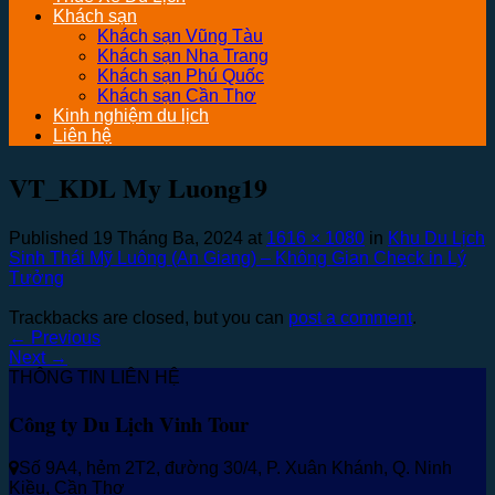
Khách sạn
Khách sạn Vũng Tàu
Khách sạn Nha Trang
Khách sạn Phú Quốc
Khách sạn Cần Thơ
Kinh nghiệm du lịch
Liên hệ
VT_KDL My Luong19
Published
19 Tháng Ba, 2024
at
1616 × 1080
in
Khu Du Lịch
Sinh Thái Mỹ Luông (An Giang) – Không Gian Check in Lý
Tưởng
Trackbacks are closed, but you can
post a comment
.
←
Previous
Next
→
THÔNG TIN LIÊN HỆ
Công ty Du Lịch Vinh Tour
Số 9A4, hẻm 2T2, đường 30/4, P. Xuân Khánh, Q. Ninh
Kiều, Cần Thơ