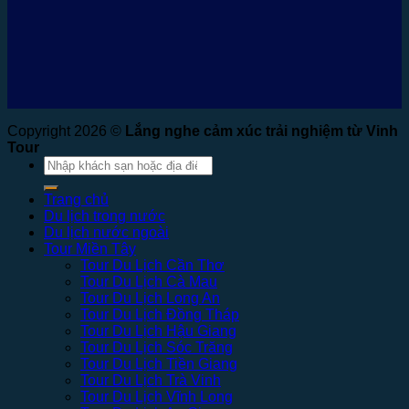
Copyright 2026 ©
Lắng nghe cảm xúc trải nghiệm từ Vinh
Tour
Tìm
kiếm:
Trang chủ
Du lịch trong nước
Du lịch nước ngoài
Tour Miền Tây
Tour Du Lịch Cần Thơ
Tour Du Lịch Cà Mau
Tour Du Lịch Long An
Tour Du Lịch Đồng Tháp
Tour Du Lịch Hậu Giang
Tour Du Lịch Sóc Trăng
Tour Du Lịch Tiền Giang
Tour Du Lịch Trà Vinh
Tour Du Lịch Vĩnh Long