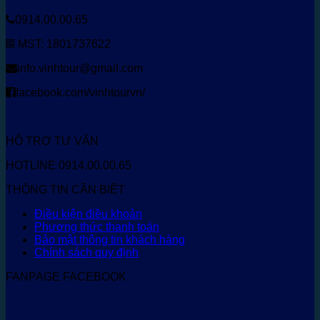
0914.00.00.65
MST: 1801737622
info.vinhtour@gmail.com
facebook.com/vinhtourvn/
HỖ TRỢ TƯ VẤN
HOTLINE 0914.00.00.65
THÔNG TIN CẦN BIẾT
Điều kiện điều khoản
Phương thức thanh toán
Bảo mật thông tin khách hàng
Chính sách quy định
FANPAGE FACEBOOK