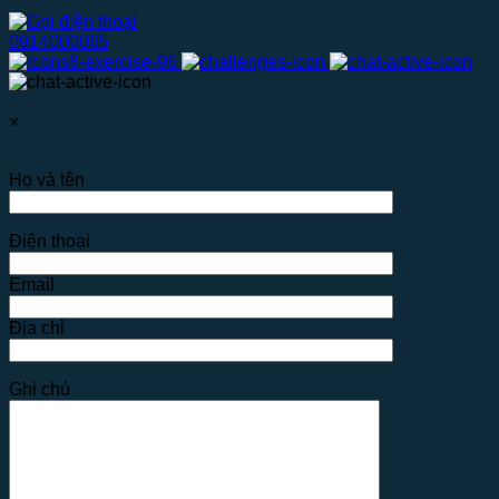
0914000065
×
Họ và tên
Điện thoại
Email
Địa chỉ
Ghi chú